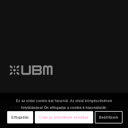
Ez az oldal cookie-kat használ. Az oldal böngészésének
folytatásával Ön elfogadja a cookie-k használatát.
© 2023 UBM Csoport Befektetői kapcsolatok |
Adatkezelési tájékoztató
Elfogadás
Csak az értesítések elrejtése
Beállítások