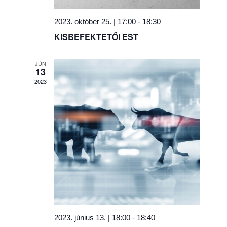
2023. október 25. | 17:00
-
18:30
KISBEFEKTETŐI EST
JÚN
13
2023
2023. június 13. | 18:00
-
18:40