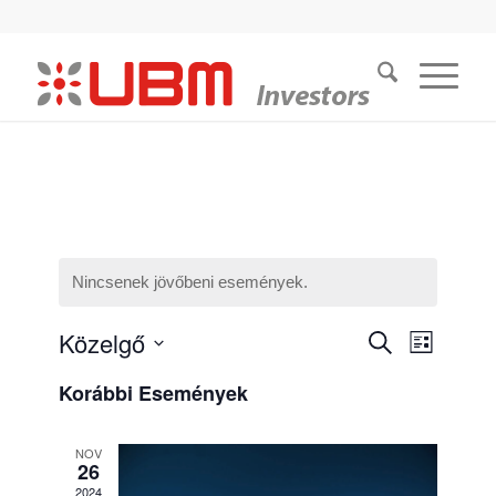
Nincsenek jövőbeni események.
Esemény
Közelgő
Esemé
Keresett
Lista
kifejezés
nézet
keresése
Dátum
navigác
Korábbi Események
kiválasztása.
és
nézet
NOV
26
választás
2024