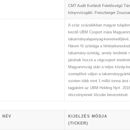
CMT Audit Korlátolt Felelősségű Tá
könyvvizsgáló: Freiszberger Zsuzsa
A száz százalékban magyar tulajdon
kezdő UBM Csoport mára Magyarors
takarmányalapanyag-kereskedőjévé, i
Három fő üzletága a fehérjekereske
takarmány-üzletág, amely területek
járulnak hozzá a cégcsoport eredmé
Magyarország után a teljes közép-ke
szereplővé váljon a takarmánygyárt
szinten több mint 1 millió tonna ár
tagjaként az UBM Holding Nyrt. 20
részvényeinek tőzsdei bevezetését.
NÉV
KIJELZÉS MÓDJA
(TICKER)