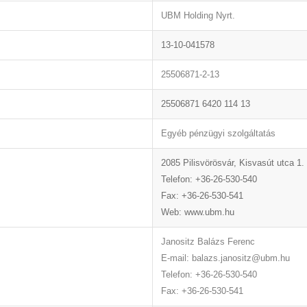
UBM Holding Nyrt.
13-10-041578
25506871-2-13
25506871 6420 114 13
Egyéb pénzügyi szolgáltatás
2085 Pilisvörösvár, Kisvasút utca 1.
Telefon: +36-26-530-540
Fax: +36-26-530-541
Web: www.ubm.hu
Janositz Balázs Ferenc
E-mail: balazs.janositz@ubm.hu
Telefon: +36-26-530-540
Fax: +36-26-530-541