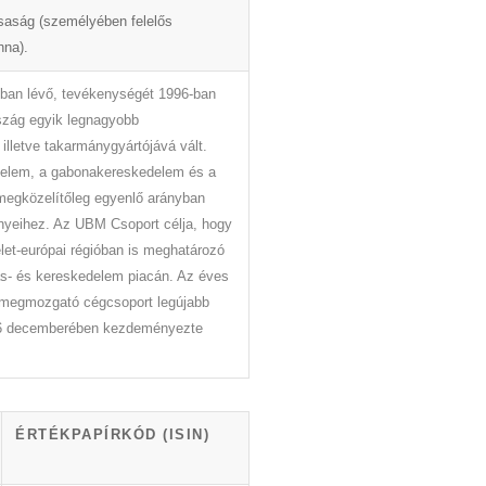
rsaság (személyében felelős
nna).
ban lévő, tevékenységét 1996-ban
zág egyik legnagyobb
lletve takarmánygyártójává vált.
delem, a gabonakereskedelem és a
 megközelítőleg egyenlő arányban
nyeihez. Az UBM Csoport célja, hogy
let-európai régióban is meghatározó
ás- és kereskedelem piacán. Az éves
ut megmozgató cégcsoport legújabb
16 decemberében kezdeményezte
ÉRTÉKPAPÍRKÓD (ISIN)