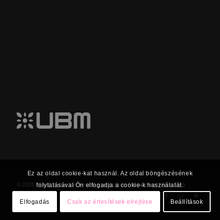
Ez az oldal cookie-kat használ. Az oldal böngészésének
folytatásával Ön elfogadja a cookie-k használatát.
© 2023 UBM Csoport Befektetői kapcsolatok |
Adatkezelési tájékoztató
Elfogadás
Csak az értesítések elrejtése
Beállítások