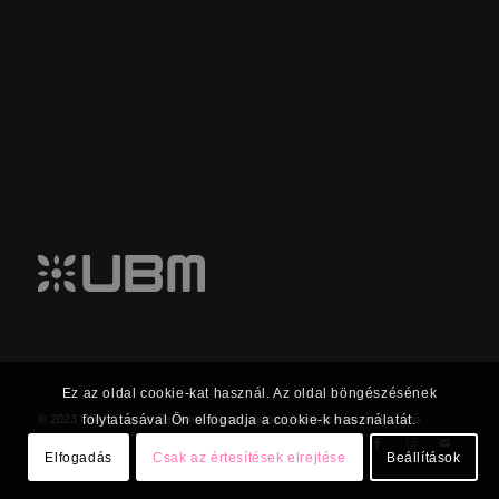
Ez az oldal cookie-kat használ. Az oldal böngészésének
folytatásával Ön elfogadja a cookie-k használatát.
© 2023 UBM Csoport Befektetői kapcsolatok |
Adatkezelési tájékoztató
Elfogadás
Csak az értesítések elrejtése
Beállítások