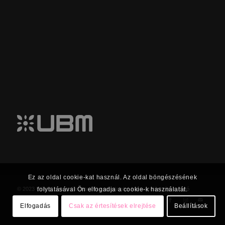
Ez az oldal cookie-kat használ. Az oldal böngészésének
folytatásával Ön elfogadja a cookie-k használatát.
© 2023 UBM Csoport Befektetői kapcsolatok |
Adatkezelési tájékoztató
Elfogadás
Csak az értesítések elrejtése
Beállítások