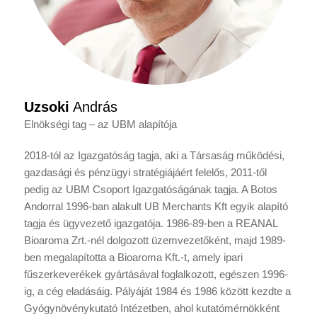
Uzsoki
András
Elnökségi tag – az UBM alapítója
2018-tól az Igazgatóság tagja, aki a Társaság működési,
gazdasági és pénzügyi stratégiájáért felelős, 2011-től
pedig az UBM Csoport Igazgatóságának tagja. A Botos
Andorral 1996-ban alakult UB Merchants Kft egyik alapító
tagja és ügyvezető igazgatója. 1986-89-ben a REANAL
Bioaroma Zrt.-nél dolgozott üzemvezetőként, majd 1989-
ben megalapította a Bioaroma Kft.-t, amely ipari
fűszerkeverékek gyártásával foglalkozott, egészen 1996-
ig, a cég eladásáig. Pályáját 1984 és 1986 között kezdte a
Gyógynövénykutató Intézetben, ahol kutatómérnökként