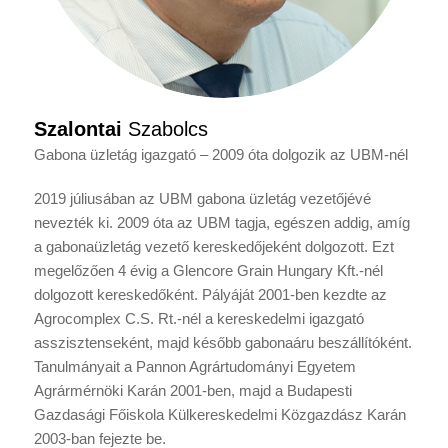
Szalontai
Szabolcs
Gabona üzletág igazgató – 2009 óta dolgozik az UBM-nél
2019 júliusában az UBM gabona üzletág vezetőjévé
nevezték ki. 2009 óta az UBM tagja, egészen addig, amíg
a gabonaüzletág vezető kereskedőjeként dolgozott. Ezt
megelőzően 4 évig a Glencore Grain Hungary Kft.-nél
dolgozott kereskedőként. Pályáját 2001-ben kezdte az
Agrocomplex C.S. Rt.-nél a kereskedelmi igazgató
asszisztenseként, majd később gabonaáru beszállítóként.
Tanulmányait a Pannon Agrártudományi Egyetem
Agrármérnöki Karán 2001-ben, majd a Budapesti
Gazdasági Főiskola Külkereskedelmi Közgazdász Karán
2003-ban fejezte be.