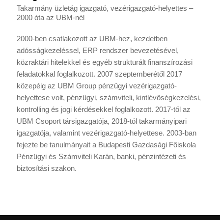
Takarmány üzletág igazgató, vezérigazgató-helyettes –
2000 óta az UBM-nél
2000-ben csatlakozott az UBM-hez, kezdetben
adósságkezeléssel, ERP rendszer bevezetésével,
közraktári hitelekkel és egyéb strukturált finanszírozási
feladatokkal foglalkozott. 2007 szeptemberétől 2017
közepéig az UBM Group pénzügyi vezérigazgató-
helyettese volt, pénzügyi, számviteli, kintlévőségkezelési,
kontrolling és jogi kérdésekkel foglalkozott. 2017-től az
UBM Csoport társigazgatója, 2018-tól takarmányipari
igazgatója, valamint vezérigazgató-helyettese. 2003-ban
fejezte be tanulmányait a Budapesti Gazdasági Főiskola
Pénzügyi és Számviteli Karán, banki, pénzintézeti és
biztosítási szakon.