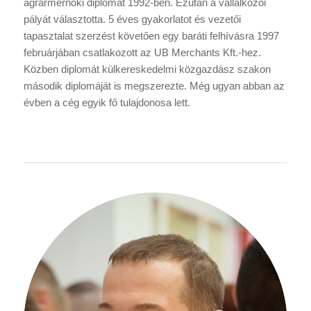
agrármérnöki diplomát 1992-ben. Ezután a vállalkozói
pályát választotta. 5 éves gyakorlatot és vezetői
tapasztalat szerzést követően egy baráti felhívásra 1997
februárjában csatlakozott az UB Merchants Kft.-hez.
Közben diplomát külkereskedelmi közgazdász szakon
második diplomáját is megszerezte. Még ugyan abban az
évben a cég egyik fő tulajdonosa lett.