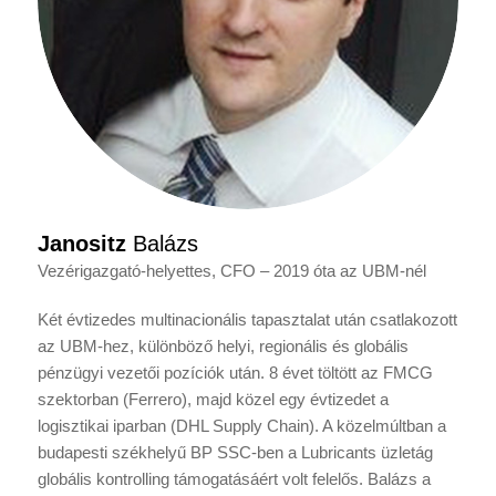
Janositz
Balázs
Vezérigazgató-helyettes, CFO – 2019 óta az UBM-nél
Két évtizedes multinacionális tapasztalat után csatlakozott
az UBM-hez, különböző helyi, regionális és globális
pénzügyi vezetői pozíciók után. 8 évet töltött az FMCG
szektorban (Ferrero), majd közel egy évtizedet a
logisztikai iparban (DHL Supply Chain). A közelmúltban a
budapesti székhelyű BP SSC-ben a Lubricants üzletág
globális kontrolling támogatásáért volt felelős. Balázs a