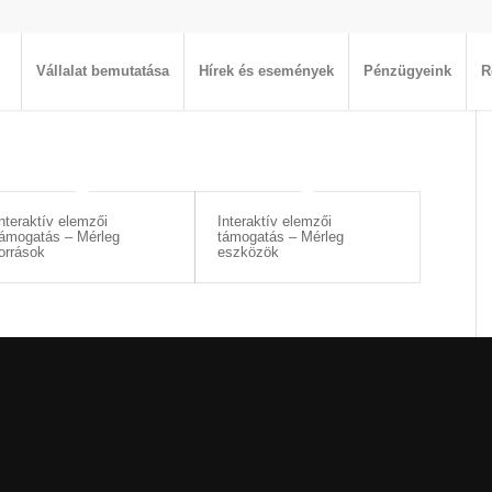
Vállalat bemutatása
Hírek és események
Pénzügyeink
R
nteraktív elemzői
Interaktív elemzői
ámogatás – Mérleg
támogatás – Mérleg
orrások
eszközök