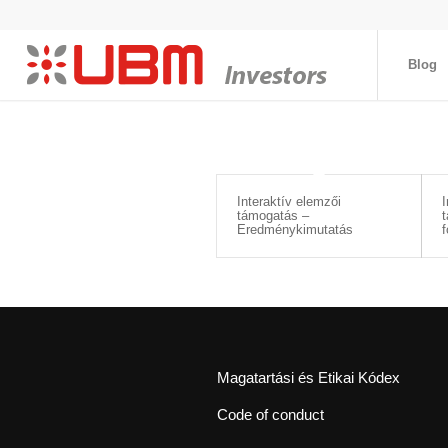
Blog
Interaktív elemzői
I
támogatás –
t
Eredménykimutatás
f
Magatartási és Etikai Kódex
Code of conduct