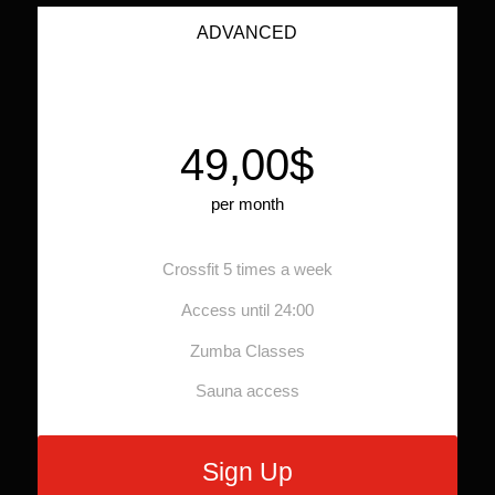
ADVANCED
49,00$
per month
Crossfit 5 times a week
Access until 24:00
Zumba Classes
Sauna access
Sign Up