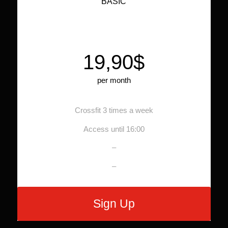
BASIC
19,90$
per month
Crossfit 3 times a week
Access until 16:00
–
–
Sign Up