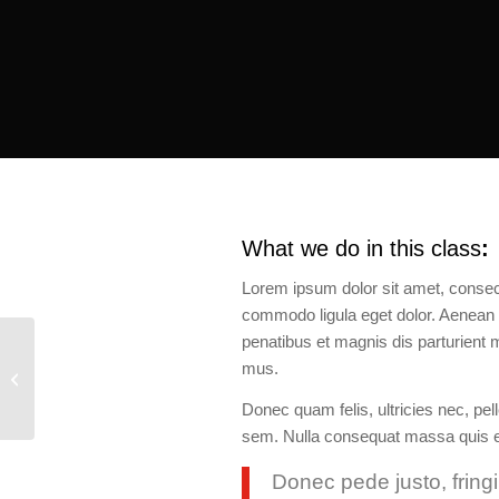
What we do in this class
:
Lorem ipsum dolor sit amet, consect
commodo ligula eget dolor. Aenea
penatibus et magnis dis parturient 
mus.
Weight Lifting
Donec quam felis, ultricies nec, pel
sem. Nulla consequat massa quis 
Donec pede justo, fringil