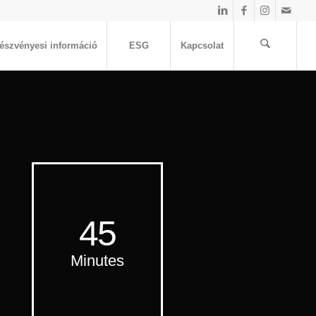
észvényesi információ
ESG
Kapcsolat
45
Minutes