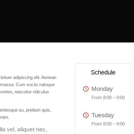
Schedule
etuer adipiscing elit. Aenean
n massa. Cum sociis natoque
Monday
montes, nascetur ridiculus
From 8:00 – 9:00
lentesque eu, pretium quis,
Tuesday
enim.
From 8:00 – 9:00
la vel, aliquet nec,