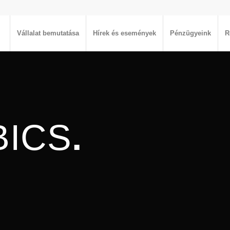
Vállalat bemutatása
Hírek és események
Pénzügyeink
R
BICS
.