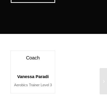
Coach
Vanessa Paradi
Cr
Aerobics Trainer Level 3