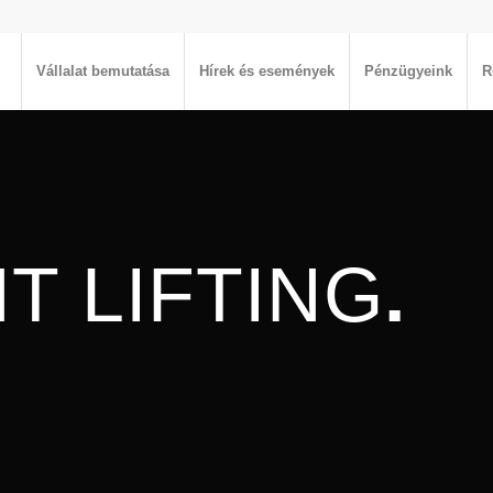
Vállalat bemutatása
Hírek és események
Pénzügyeink
R
T LIFTING
.