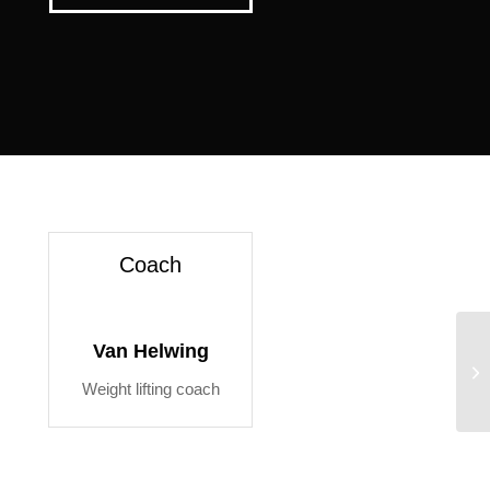
Coach
Van Helwing
Ae
Weight lifting coach