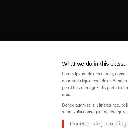
What we do in this class
:
Lorem ipsum dolor sit amet, consect
commodo ligula eget dolor. Aenea
penatibus et magnis dis parturient 
mus.
Donec quam felis, ultricies nec, pel
sem. Nulla consequat massa quis 
Donec pede justo, fringil