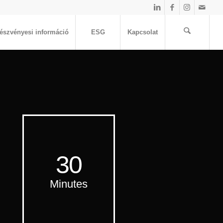
észvényesi információ
ESG
Kapcsolat
30
Minutes