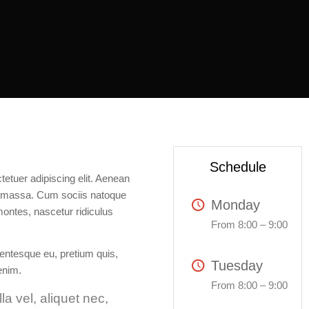
Schedule
etuer adipiscing elit. Aenean
n massa. Cum sociis natoque
Monday
montes, nascetur ridiculus
From 8:00 – 9:00
lentesque eu, pretium quis,
Tuesday
enim.
From 8:00 – 9:00
la vel, aliquet nec,