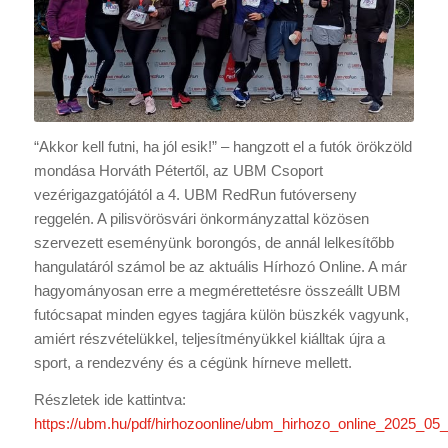
“Akkor kell futni, ha jól esik!” – hangzott el a futók örökzöld
mondása Horváth Pétertől, az UBM Csoport
vezérigazgatójától a 4. UBM RedRun futóverseny
reggelén. A pilisvörösvári önkormányzattal közösen
szervezett eseményünk borongós, de annál lelkesítőbb
hangulatáról számol be az aktuális Hírhozó Online. A már
hagyományosan erre a megmérettetésre összeállt UBM
futócsapat minden egyes tagjára külön büszkék vagyunk,
amiért részvételükkel, teljesítményükkel kiálltak újra a
sport, a rendezvény és a cégünk hírneve mellett.
Részletek ide kattintva:
https://ubm.hu/pdf/hirhozoonline/ubm_hirhozo_online_2025_05_