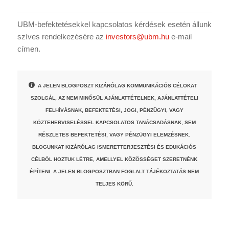
UBM-befektetésekkel kapcsolatos kérdések esetén állunk
szíves rendelkezésére az
investors@ubm.hu
e-mail
címen.
A JELEN BLOGPOSZT KIZÁRÓLAG KOMMUNIKÁCIÓS CÉLOKAT
SZOLGÁL, AZ NEM MINŐSÜL AJÁNLATTÉTELNEK, AJÁNLATTÉTELI
FELHÍVÁSNAK, BEFEKTETÉSI, JOGI, PÉNZÜGYI, VAGY
KÖZTEHERVISELÉSSEL KAPCSOLATOS TANÁCSADÁSNAK, SEM
RÉSZLETES BEFEKTETÉSI, VAGY PÉNZÜGYI ELEMZÉSNEK.
BLOGUNKAT KIZÁRÓLAG ISMERETTERJESZTÉSI ÉS EDUKÁCIÓS
CÉLBÓL HOZTUK LÉTRE, AMELLYEL KÖZÖSSÉGET SZERETNÉNK
ÉPÍTENI. A JELEN BLOGPOSZTBAN FOGLALT TÁJÉKOZTATÁS NEM
TELJES KÖRŰ.