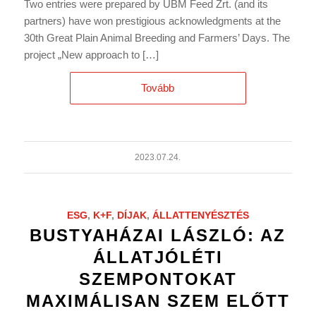
Two entries were prepared by UBM Feed Zrt. (and its
partners) have won prestigious acknowledgments at the
30th Great Plain Animal Breeding and Farmers’ Days. The
project „New approach to […]
Tovább
2023.07.24.
ESG
,
K+F
,
DÍJAK
,
ÁLLATTENYÉSZTÉS
BUSTYAHÁZAI LÁSZLÓ: AZ
ÁLLATJÓLÉTI
SZEMPONTOKAT
MAXIMÁLISAN SZEM ELŐTT