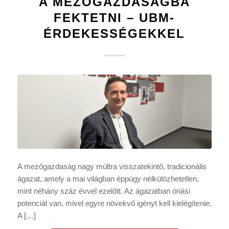
A MEZŐGAZDASÁGBA
FEKTETNI – UBM-
ÉRDEKESSÉGEKKEL
A mezőgazdaság nagy múltra visszatekintő, tradicionális
ágazat, amely a mai világban éppúgy nélkülözhetetlen,
mint néhány száz évvel ezelőtt. Az ágazatban óriási
potenciál van, mivel egyre növekvő igényt kell kielégítenie.
A […]