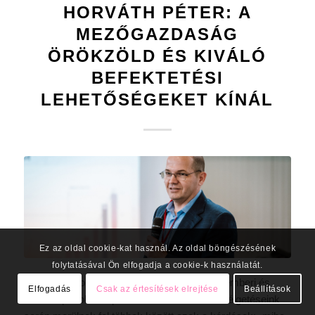
HORVÁTH PÉTER: A
MEZŐGAZDASÁG
ÖRÖKZÖLD ÉS KIVÁLÓ
BEFEKTETÉSI
LEHETŐSÉGEKET KÍNÁL
Ez az oldal cookie-kat használ. Az oldal böngészésének
folytatásával Ön elfogadja a cookie-k használatát.
Az UBM Csoportnál a partnereinkkel kiváló emberi és
Elfogadás
Csak az értesítések elrejtése
Beállítások
üzleti kapcsolatot ápolunk. A velük való beszélgetéseink