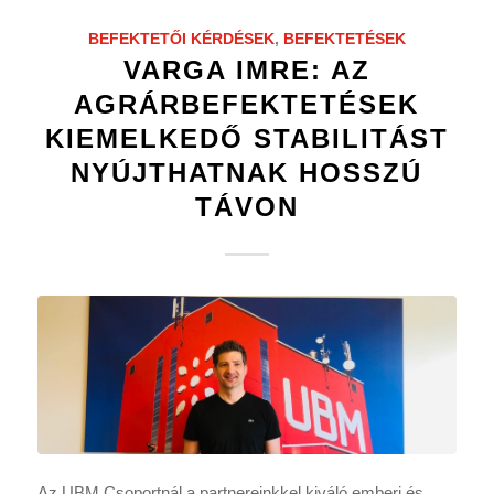
BEFEKTETŐI KÉRDÉSEK
,
BEFEKTETÉSEK
VARGA IMRE: AZ
AGRÁRBEFEKTETÉSEK
KIEMELKEDŐ STABILITÁST
NYÚJTHATNAK HOSSZÚ
TÁVON
Az UBM Csoportnál a partnereinkkel kiváló emberi és