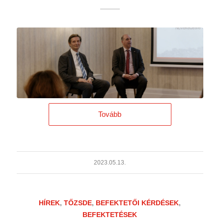
Tovább
2023.05.13.
HÍREK
,
TŐZSDE
,
BEFEKTETŐI KÉRDÉSEK
,
BEFEKTETÉSEK