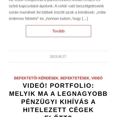
üzleti kapcsolatot ápolunk. A velük való beszélgetéseink
során merülnek fel többek között azok a kérdések: „mibe
érdemes fektetni” és „honnan tudom, hogy […]
Tovább
2023.06.27.
BEFEKTETŐI KÉRDÉSEK
,
BEFEKTETÉSEK
,
VIDEÓ
VIDEÓ! PORTFOLIO:
MELYIK MA A LEGNAGYOBB
PÉNZÜGYI KIHÍVÁS A
HITELEZETT CÉGEK