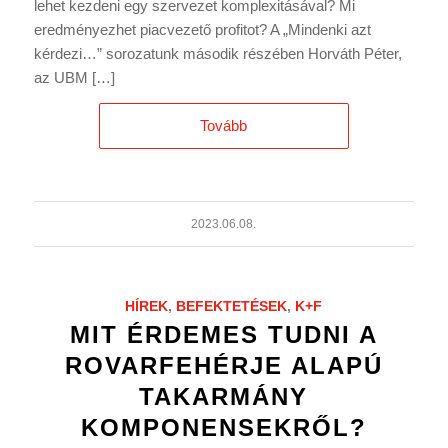
lehet kezdeni egy szervezet komplexitásával? Mi
eredményezhet piacvezető profitot? A „Mindenki azt
kérdezi…” sorozatunk második részében Horváth Péter,
az UBM […]
Tovább
2023.06.08.
HÍREK
,
BEFEKTETÉSEK
,
K+F
MIT ÉRDEMES TUDNI A
ROVARFEHÉRJE ALAPÚ
TAKARMÁNY
KOMPONENSEKRŐL?