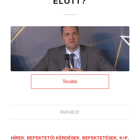
ELŐTT?
Tovább
2023.06.22.
HÍREK
,
BEFEKTETŐI KÉRDÉSEK
,
BEFEKTETÉSEK
,
K+F
,