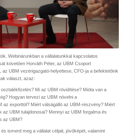
k. Webinárunkban a vállalatunkkal kapcsolatos
sát követően Horváth Péter, az UBM Csoport
s, az UBM vezérigazgató-helyettese, CFO-ja a befektetőink
tak választ, azaz:
osztalékfizetés? Mi az UBM rövidítése? Mióta van a
ég? Hogyan tervezi az UBM növelni a
 az exporttól? Miért válságálló az UBM-részvény? Miért
k az UBM tulajdonosai? Mennyi az UBM forgalma és
res az UBM?
s ismerd meg a vállalat céljait, jövőképét, valamint