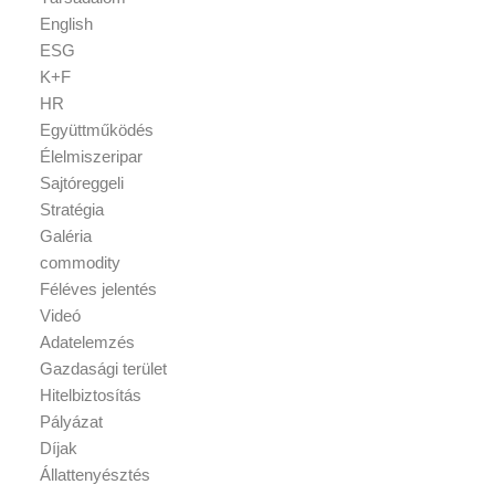
English
ESG
K+F
HR
Együttműködés
Élelmiszeripar
Sajtóreggeli
Stratégia
Galéria
commodity
Féléves jelentés
Videó
Adatelemzés
Gazdasági terület
Hitelbiztosítás
Pályázat
Díjak
Állattenyésztés