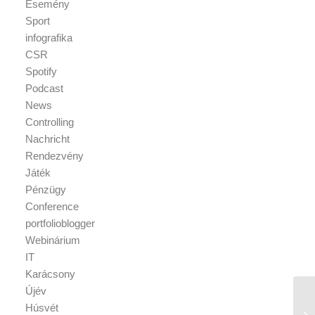
Esemény
Sport
infografika
CSR
Spotify
Podcast
News
Controlling
Nachricht
Rendezvény
Játék
Pénzügy
Conference
portfolioblogger
Webinárium
IT
Karácsony
Újév
Húsvét