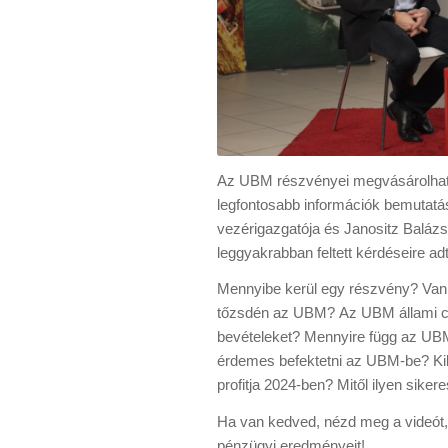
Az UBM részvényei megvásárolható
legfontosabb információk bemutatá
vezérigazgatója és Janositz Baláz
leggyakrabban feltett kérdéseire ad
Mennyibe kerül egy részvény? Van 
tőzsdén az UBM? Az UBM állami c
bevételeket? Mennyire függ az UBM
érdemes befektetni az UBM-be? Ki
profitja 2024-ben? Mitől ilyen sike
Ha van kedved, nézd meg a videót, é
pénzügyi eredményeit!