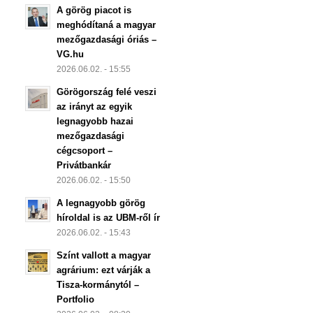
A görög piacot is
meghódítaná a magyar
mezőgazdasági óriás –
VG.hu
2026.06.02. - 15:55
Görögország felé veszi
az irányt az egyik
legnagyobb hazai
mezőgazdasági
cégcsoport –
Privátbankár
2026.06.02. - 15:50
A legnagyobb görög
híroldal is az UBM-ről ír
2026.06.02. - 15:43
Színt vallott a magyar
agrárium: ezt várják a
Tisza-kormánytól –
Portfolio