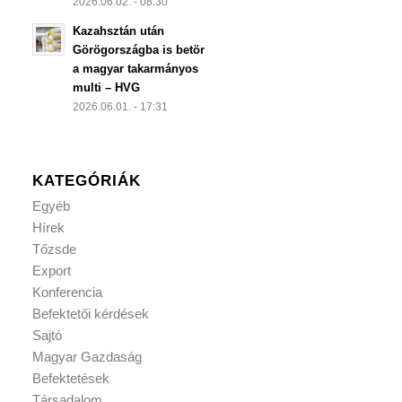
2026.06.02. - 08:30
Kazahsztán után
Görögországba is betör
a magyar takarmányos
multi – HVG
2026.06.01. - 17:31
KATEGÓRIÁK
Egyéb
Hírek
Tőzsde
Export
Konferencia
Befektetői kérdések
Sajtó
Magyar Gazdaság
Befektetések
Társadalom