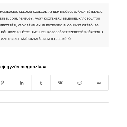
MUNIKÁCIÓS CÉLOKAT SZOLGÁL, AZ NEM MINŐSÜL AJÁNLATTÉTELNEK,
TETÉSI, JOGI, PÉNZÜGYI, VAGY KÖZTEHERVISELÉSSEL KAPCSOLATOS
FEKTETÉSI, VAGY PÉNZÜGYI ELEMZÉSNEK. BLOGUNKAT KIZÁRÓLAG
LBÓL HOZTUK LÉTRE, AMELLYEL KÖZÖSSÉGET SZERETNÉNK ÉPÍTENI. A
BAN FOGLALT TÁJÉKOZTATÁS NEM TELJES KÖRŰ.
ejegyzés megosztása