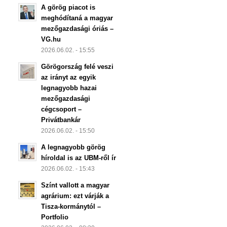
A görög piacot is
meghódítaná a magyar
mezőgazdasági óriás –
VG.hu
2026.06.02. - 15:55
Görögország felé veszi
az irányt az egyik
legnagyobb hazai
mezőgazdasági
cégcsoport –
Privátbankár
2026.06.02. - 15:50
A legnagyobb görög
híroldal is az UBM-ről ír
2026.06.02. - 15:43
Színt vallott a magyar
agrárium: ezt várják a
Tisza-kormánytól –
Portfolio