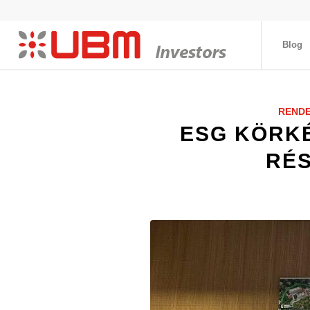
Blog
REND
ESG KÖRK
RÉ