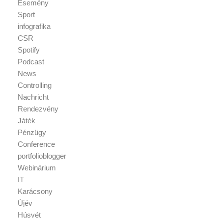
Esemény
Sport
infografika
CSR
Spotify
Podcast
News
Controlling
Nachricht
Rendezvény
Játék
Pénzügy
Conference
portfolioblogger
Webinárium
IT
Karácsony
Újév
Húsvét