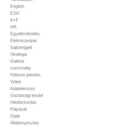
English
ESG
K+F
HR
Együttműködés
Élelmiszeripar
Sajtóreggeli
Stratégia
Galéria
commodity
Féléves jelentés
Videó
Adatelemzés
Gazdasági terület
Hitelbiztosítás
Pályázat
Díjak
Állattenyésztés