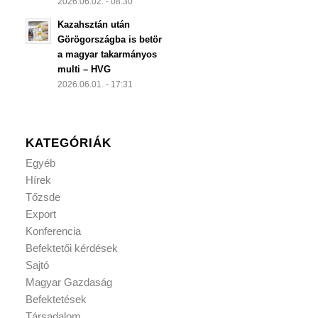
2026.06.02. - 08:30
Kazahsztán után
Görögországba is betör
a magyar takarmányos
multi – HVG
2026.06.01. - 17:31
KATEGÓRIÁK
Egyéb
Hírek
Tőzsde
Export
Konferencia
Befektetői kérdések
Sajtó
Magyar Gazdaság
Befektetések
Társadalom