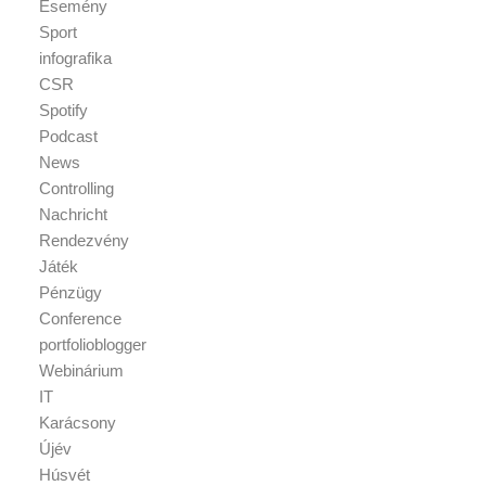
Esemény
Sport
infografika
CSR
Spotify
Podcast
News
Controlling
Nachricht
Rendezvény
Játék
Pénzügy
Conference
portfolioblogger
Webinárium
IT
Karácsony
Újév
Húsvét