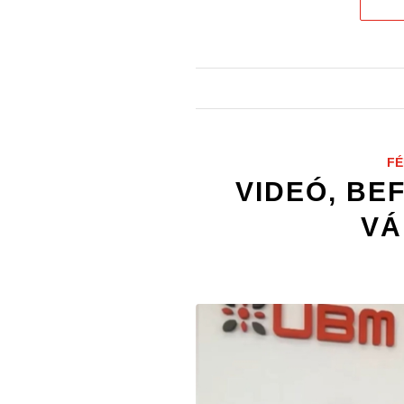
FÉ
VIDEÓ, BE
VÁ