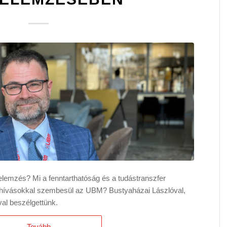
telemzés? Mi a fenntarthatóság és a tudástranszfer
ihívásokkal szembesül az UBM? Bustyaházai Lászlóval,
al beszélgettünk.
Tovább