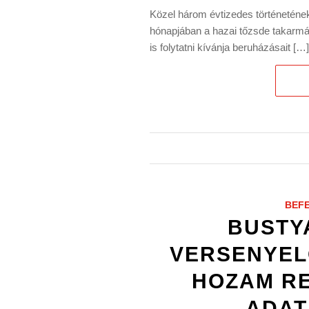
Közel három évtizedes történetének 
hónapjában a hazai tőzsde takarmá
is folytatni kívánja beruházásait […]
BEF
BUSTY
VERSENYEL
HOZAM RE
ADAT