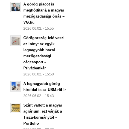
A görög piacot is
meghódítaná a magyar
mezőgazdasági óriás –
VG.hu
2026.06.02. - 15:55
Görögország felé veszi
az irányt az egyik
legnagyobb hazai
mezőgazdasági
cégcsoport –
Privátbankár
2026.06.02. - 15:50
A legnagyobb görög
híroldal is az UBM-ről ír
2026.06.02. - 15:43
Színt vallott a magyar
agrárium: ezt várják a
Tisza-kormánytól –
Portfolio