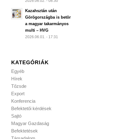
2026.06.02. - 08:30
Kazahsztán után
Görögországba is betör
a magyar takarmányos
multi – HVG
2026.06.01. - 17:31
KATEGÓRIÁK
Egyéb
Hírek
Tőzsde
Export
Konferencia
Befektetői kérdések
Sajtó
Magyar Gazdaság
Befektetések
Társadalom