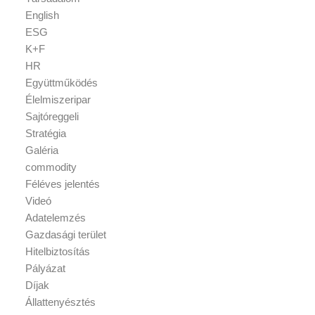
English
ESG
K+F
HR
Együttműködés
Élelmiszeripar
Sajtóreggeli
Stratégia
Galéria
commodity
Féléves jelentés
Videó
Adatelemzés
Gazdasági terület
Hitelbiztosítás
Pályázat
Díjak
Állattenyésztés