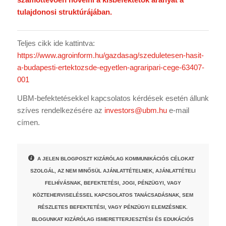
tulajdonosi struktúrájában.
Teljes cikk ide kattintva:
https://www.agroinform.hu/gazdasag/szeduletesen-hasit-
a-budapesti-ertektozsde-egyetlen-agraripari-cege-63407-
001
UBM-befektetésekkel kapcsolatos kérdések esetén állunk
szíves rendelkezésére az
investors@ubm.hu
e-mail
címen.
A JELEN BLOGPOSZT KIZÁRÓLAG KOMMUNIKÁCIÓS CÉLOKAT
SZOLGÁL, AZ NEM MINŐSÜL AJÁNLATTÉTELNEK, AJÁNLATTÉTELI
FELHÍVÁSNAK, BEFEKTETÉSI, JOGI, PÉNZÜGYI, VAGY
KÖZTEHERVISELÉSSEL KAPCSOLATOS TANÁCSADÁSNAK, SEM
RÉSZLETES BEFEKTETÉSI, VAGY PÉNZÜGYI ELEMZÉSNEK.
BLOGUNKAT KIZÁRÓLAG ISMERETTERJESZTÉSI ÉS EDUKÁCIÓS