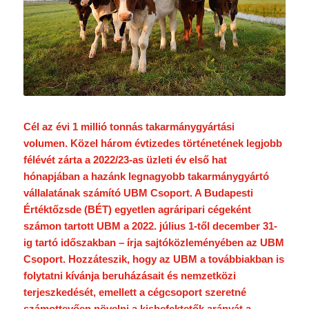
Cél az évi 1 millió tonnás takarmánygyártási
volumen. Közel három évtizedes történetének legjobb
félévét zárta a 2022/23-as üzleti év első hat
hónapjában a hazánk legnagyobb takarmánygyártó
vállalatának számító UBM Csoport. A Budapesti
Értéktőzsde (BÉT) egyetlen agráripari cégeként
számon tartott UBM a 2022. július 1-től december 31-
ig tartó időszakban – írja sajtóközleményében az UBM
Csoport. Hozzáteszik, hogy az UBM a továbbiakban is
folytatni kívánja beruházásait és nemzetközi
terjeszkedését, emellett a cégcsoport szeretné
számottevően növelni a kisbefektetők arányát a