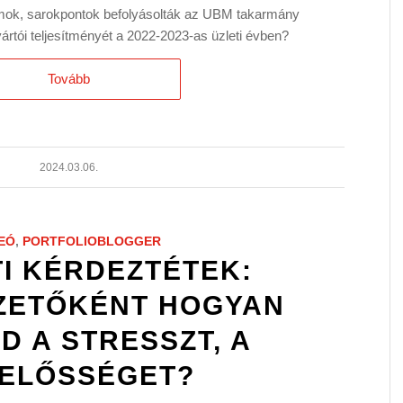
umok, sarokpontok befolyásolták az UBM takarmány
tói teljesítményét a 2022-2023-as üzleti évben?
Tovább
2024.03.06.
EÓ
,
PORTFOLIOBLOGGER
TI KÉRDEZTÉTEK:
ZETŐKÉNT HOGYAN
D A STRESSZT, A
LELŐSSÉGET?