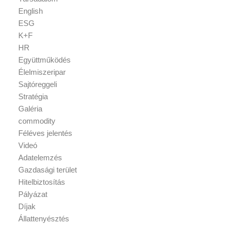
English
ESG
K+F
HR
Együttműködés
Élelmiszeripar
Sajtóreggeli
Stratégia
Galéria
commodity
Féléves jelentés
Videó
Adatelemzés
Gazdasági terület
Hitelbiztosítás
Pályázat
Díjak
Állattenyésztés