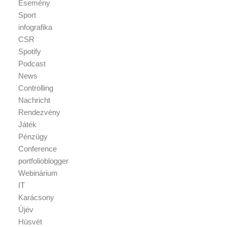
Esemény
Sport
infografika
CSR
Spotify
Podcast
News
Controlling
Nachricht
Rendezvény
Játék
Pénzügy
Conference
portfolioblogger
Webinárium
IT
Karácsony
Újév
Húsvét