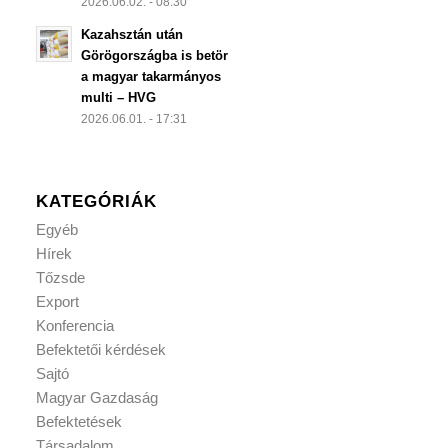
2026.06.02. - 08:30
Kazahsztán után
Görögországba is betör
a magyar takarmányos
multi – HVG
2026.06.01. - 17:31
KATEGÓRIÁK
Egyéb
Hírek
Tőzsde
Export
Konferencia
Befektetői kérdések
Sajtó
Magyar Gazdaság
Befektetések
Társadalom