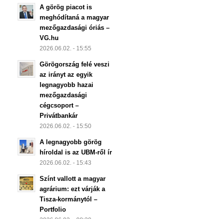
A görög piacot is
meghódítaná a magyar
mezőgazdasági óriás –
VG.hu
2026.06.02. - 15:55
Görögország felé veszi
az irányt az egyik
legnagyobb hazai
mezőgazdasági
cégcsoport –
Privátbankár
2026.06.02. - 15:50
A legnagyobb görög
híroldal is az UBM-ről ír
2026.06.02. - 15:43
Színt vallott a magyar
agrárium: ezt várják a
Tisza-kormánytól –
Portfolio