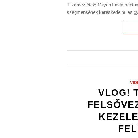
Ti kérdeztétek: Milyen fundament
szegmensének kereskedelmi és gyár
VID
VLOG! 
FELSŐVE
KEZELE
FE