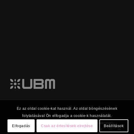
Ez az oldal cookie-kat használ. Az oldal böngészésének
folytatásával Ön elfogadja a cookie-k használatát.
© 2023 UBM Csoport Befektetői kapcsolatok |
Adatkezelési tájékoztató
Elfogadás
Csak az értesítések elrejtése
Beállítások