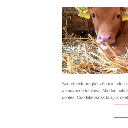
Szeretnénk megköszönni minden ked
a kedvence fotójával. Minden bekü
döntés. Csodálatosnak találjuk őke