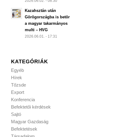
2026.06.02. - 08:30
Kazahsztán után
Görögországba is betör
a magyar takarmányos
multi – HVG
2026.06.01. - 17:31
KATEGÓRIÁK
Egyéb
Hírek
Tőzsde
Export
Konferencia
Befektetői kérdések
Sajtó
Magyar Gazdaság
Befektetések
Társadalom