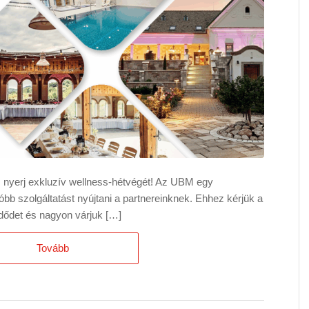
nyerj exkluzív wellness-hétvégét! Az UBM egy
óbb szolgáltatást nyújtani a partnereinknek. Ehhez kérjük a
dődet és nagyon várjuk […]
Tovább