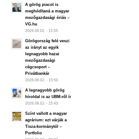
A görög piacot is
meghódítaná a magyar
mezőgazdasági óriás –
VG.hu
2026.06.02. - 15:55
Görögország felé veszi
az irányt az egyik
legnagyobb hazai
mezőgazdasági
cégcsoport –
Privátbankár
2026.06.02. - 15:50
A legnagyobb görög
híroldal is az UBM-ről ír
2026.06.02. - 15:43
Színt vallott a magyar
agrárium: ezt várják a
Tisza-kormánytól –
Portfolio