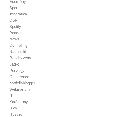
Esemény
Sport
infografika
CSR
Spotify
Podcast
News
Controlling
Nachricht
Rendezvény
Játék
Pénzügy
Conference
portfolioblogger
Webinárium
IT
Karácsony
Újév
Húsvét