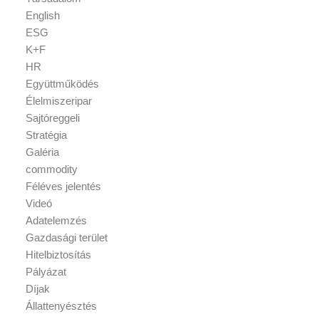
English
ESG
K+F
HR
Együttműködés
Élelmiszeripar
Sajtóreggeli
Stratégia
Galéria
commodity
Féléves jelentés
Videó
Adatelemzés
Gazdasági terület
Hitelbiztosítás
Pályázat
Díjak
Állattenyésztés