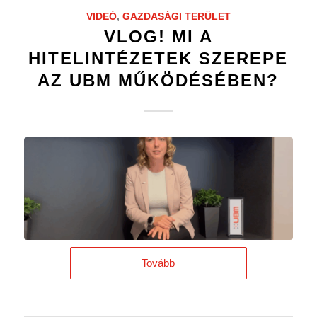
VIDEÓ
,
GAZDASÁGI TERÜLET
VLOG! MI A
HITELINTÉZETEK SZEREPE
AZ UBM MŰKÖDÉSÉBEN?
Tovább