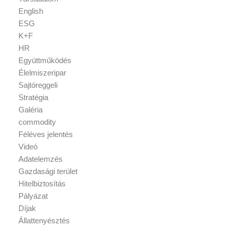
English
ESG
K+F
HR
Együttműködés
Élelmiszeripar
Sajtóreggeli
Stratégia
Galéria
commodity
Féléves jelentés
Videó
Adatelemzés
Gazdasági terület
Hitelbiztosítás
Pályázat
Díjak
Állattenyésztés