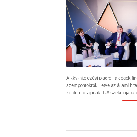
A kkv-hitelezési piacról, a cégek fi
szempontokról, illetve az állami hit
konferenciájának II./A szekciójába