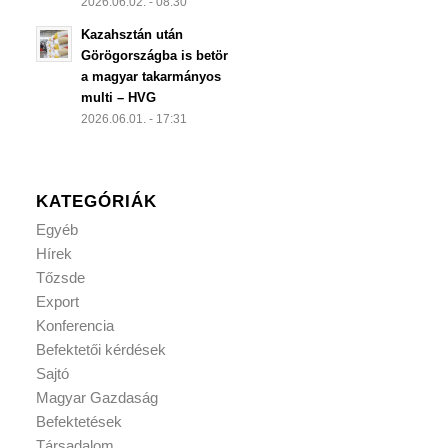
2026.06.02. - 08:30
Kazahsztán után
Görögországba is betör
a magyar takarmányos
multi – HVG
2026.06.01. - 17:31
KATEGÓRIÁK
Egyéb
Hírek
Tőzsde
Export
Konferencia
Befektetői kérdések
Sajtó
Magyar Gazdaság
Befektetések
Társadalom