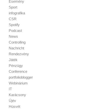
Esemény
Sport
infografika
CSR
Spotify
Podcast
News
Controlling
Nachricht
Rendezvény
Játék
Pénzügy
Conference
portfolioblogger
Webinárium
IT
Karácsony
Újév
Húsvét