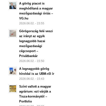
A görög piacot is
meghódítaná a magyar
mezőgazdasági óriás –
VG.hu
2026.06.02. - 15:55
Görögország felé veszi
az irányt az egyik
legnagyobb hazai
mezőgazdasági
cégcsoport –
Privátbankár
2026.06.02. - 15:50
A legnagyobb görög
híroldal is az UBM-ről ír
2026.06.02. - 15:43
Színt vallott a magyar
agrárium: ezt várják a
Tisza-kormánytól –
Portfolio