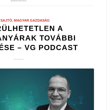
2023.05.05.
,
SAJTÓ
,
MAGYAR GAZDASÁG
RÜLHETETLEN A
NYÁRAK TOVÁBBI
ÉSE – VG PODCAST