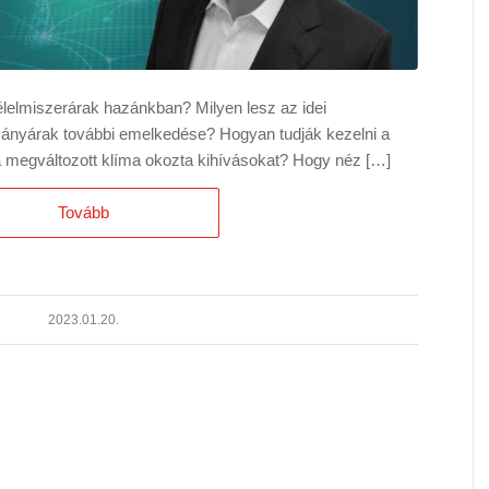
lelmiszerárak hazánkban? Milyen lesz az idei
ányárak további emelkedése? Hogyan tudják kezelni a
 megváltozott klíma okozta kihívásokat? Hogy néz […]
Tovább
2023.01.20.