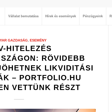
Vállalat bemutatása
Hírek és események
Pénzügyeink
R
YAR GAZDASÁG
,
ESEMÉNY
V-HITELEZÉS
SZÁGON: RÖVIDEBB
ÖHETNEK LIKVIDITÁSI
K – PORTFOLIO.HU
EN VETTÜNK RÉSZT