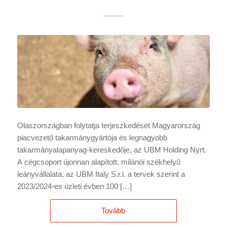
Olaszországban folytatja terjeszkedését Magyarország
piacvezető takarmánygyártója és legnagyobb
takarmányalapanyag-kereskedője, az UBM Holding Nyrt.
A cégcsoport újonnan alapított, milánói székhelyű
leányvállalata, az UBM Italy S.r.l. a tervek szerint a
2023/2024-es üzleti évben 100 […]
Tovább