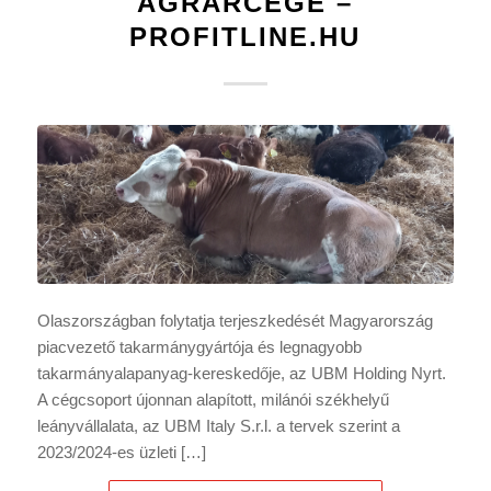
AGRÁRCÉGE –
PROFITLINE.HU
Olaszországban folytatja terjeszkedését Magyarország
piacvezető takarmánygyártója és legnagyobb
takarmányalapanyag-kereskedője, az UBM Holding Nyrt.
A cégcsoport újonnan alapított, milánói székhelyű
leányvállalata, az UBM Italy S.r.l. a tervek szerint a
2023/2024-es üzleti […]