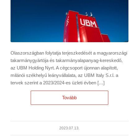
Olaszországban folytatja terjeszkedését a magyarországi
takarmánygyártója és takarmányalapanyag-kereskedő,
az UBM Holding Nyrt. A cégcsoport újonnan alapított,
milánói székhelyű leányvállalata, az UBM Italy S.r.l. a
tervek szerint a 2023/2024-es üzleti évben […]
Tovább
2023.07.13.