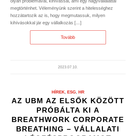
olyan problémával, kihívással, ami egy nagyvállalattal
megtörténhet. Véleményünk szerint a hitelességhez
hozzátartozik az is, hogy megmutassuk, milyen
kihívásokkal jár egy vállalkozás […]
Tovább
2023.07.10.
HÍREK
,
ESG
,
HR
AZ UBM AZ ELSŐK KÖZÖTT
PRÓBÁLTA KI A
BREATHWORK CORPORATE
BREATHING – VÁLLALATI