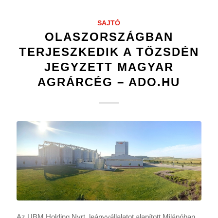
SAJTÓ
OLASZORSZÁGBAN
TERJESZKEDIK A TŐZSDÉN
JEGYZETT MAGYAR
AGRÁRCÉG – ADO.HU
Az UBM Holding Nyrt. leányvállalatot alapított Milánóban,