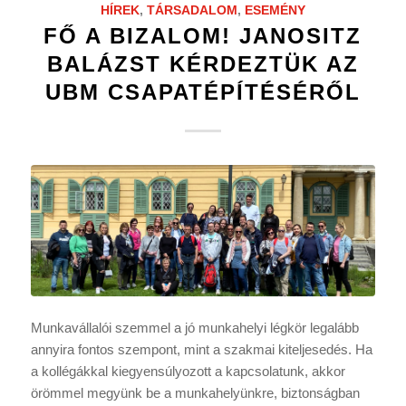
HÍREK
,
TÁRSADALOM
,
ESEMÉNY
FŐ A BIZALOM! JANOSITZ
BALÁZST KÉRDEZTÜK AZ
UBM CSAPATÉPÍTÉSÉRŐL
Munkavállalói szemmel a jó munkahelyi légkör legalább
annyira fontos szempont, mint a szakmai kiteljesedés. Ha
a kollégákkal kiegyensúlyozott a kapcsolatunk, akkor
örömmel megyünk be a munkahelyünkre, biztonságban