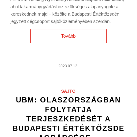
ahol takarmánygyártáshoz szükséges alapanyagokkal
kereskednek majd – közölte a Budapesti Értéktőzsdén
jegyzett cégcsoport sajtóközleményében szerdán.
Tovább
2023.07.13.
SAJTÓ
UBM: OLASZORSZÁGBAN
FOLYTATJA
TERJESZKEDÉSÉT A
BUDAPESTI ÉRTÉKTŐZSDE