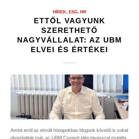
HÍREK
,
ESG
,
HR
ETTŐL VAGYUNK
SZERETHETŐ
NAGYVÁLLALAT: AZ UBM
ELVEI ÉS ÉRTÉKEI
Amint arról az elmúlt hónapokban blogunk követői is sokat
olvashattak már, az UBM Csoport idén tavasszal mutatta