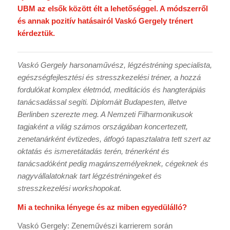
UBM az elsők között élt a lehetőséggel. A módszerről
és annak pozitív hatásairól Vaskó Gergely trénert
kérdeztük.
Vaskó Gergely harsonaművész, légzéstréning specialista,
egészségfejlesztési és stresszkezelési tréner, a hozzá
fordulókat komplex életmód, meditációs és hangterápiás
tanácsadással segíti. Diplomáit Budapesten, illetve
Berlinben szerezte meg. A Nemzeti Filharmonikusok
tagjaként a világ számos országában koncertezett,
zenetanárként évtizedes, átfogó tapasztalatra tett szert az
oktatás és ismeretátadás terén, trénerként és
tanácsadóként pedig magánszemélyeknek, cégeknek és
nagyvállalatoknak tart légzéstréningeket és
stresszkezelési workshopokat.
Mi a technika lényege és az miben egyedülálló?
Vaskó Gergely: Zeneművészi karrierem során