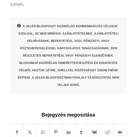
címen.
A JELEN BLOGPOSZT KIZÁRÓLAG KOMMUNIKÁCIÓS CÉLOKAT
SZOLGÁL, AZ NEM MINŐSÜL AJÁNLATTÉTELNEK, AJÁNLATTÉTELI
FELHÍVÁSNAK, BEFEKTETÉSI, JOGI, PÉNZÜGYI, VAGY
KÖZTEHERVISELÉSSEL KAPCSOLATOS TANÁCSADÁSNAK, SEM
RÉSZLETES BEFEKTETÉSI, VAGY PÉNZÜGYI ELEMZÉSNEK.
BLOGUNKAT KIZÁRÓLAG ISMERETTERJESZTÉSI ÉS EDUKÁCIÓS
CÉLBÓL HOZTUK LÉTRE, AMELLYEL KÖZÖSSÉGET SZERETNÉNK
ÉPÍTENI. A JELEN BLOGPOSZTBAN FOGLALT TÁJÉKOZTATÁS NEM
TELJES KÖRŰ.
Bejegyzés megosztása