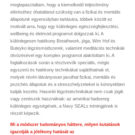
megtapasztaltam, hogy a kiemelkedő teljesítmény
eléréséhez óhatatlanul szükség van a fizikai és mentális
állapotunk egyensúlyban tartására, többek között ez
motivált arra, hogy egy különleges egészségfejlesztési,
wellbeing és életmód programot dolgozzak ki. A
különlegesen hatékony Breathwork, jóga, Wim Hof és
Buteyko légzésmódszerek, valamint meditációs technikák
ötvözésével egy komplex programot alakítottam ki. A
foglalkozások során a résztvevők speciális, mégis
egyszerű és hatékony technikákat sajátíthatnak el,
melyek révén látványosan javulhat fizikai, mentális és
pszichés állapotuk és a stresszhelyzeteket is könnyebben
tudják kezelni. Hasonló légzéstechnikákat nem csak jógik
vagy zenészek használnak: az amerikai hadsereg
különleges egységének, a Navy SEALs tréningjének is
részét képezik.
Mi a módszer tudományos háttere, milyen kutatások
igazolják a jótékony hatását az