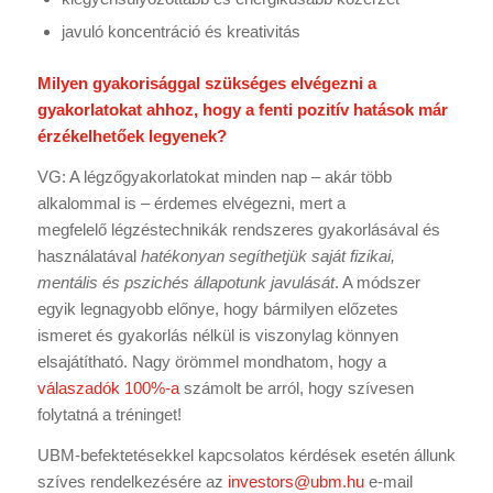
javuló koncentráció és kreativitás
Milyen gyakorisággal szükséges elvégezni a
gyakorlatokat ahhoz, hogy a fenti pozitív hatások már
érzékelhetőek legyenek?
VG: A légzőgyakorlatokat minden nap – akár több
alkalommal is – érdemes elvégezni, mert a
megfelelő légzéstechnikák rendszeres gyakorlásával és
használatával
hatékonyan segíthetjük saját fizikai,
mentális és pszichés állapotunk javulását
. A módszer
egyik legnagyobb előnye, hogy bármilyen előzetes
ismeret és gyakorlás nélkül is viszonylag könnyen
elsajátítható. Nagy örömmel mondhatom, hogy a
válaszadók 100%-a
számolt be arról, hogy szívesen
folytatná a tréninget!
UBM-befektetésekkel kapcsolatos kérdések esetén állunk
szíves rendelkezésére az
investors@ubm.hu
e-mail