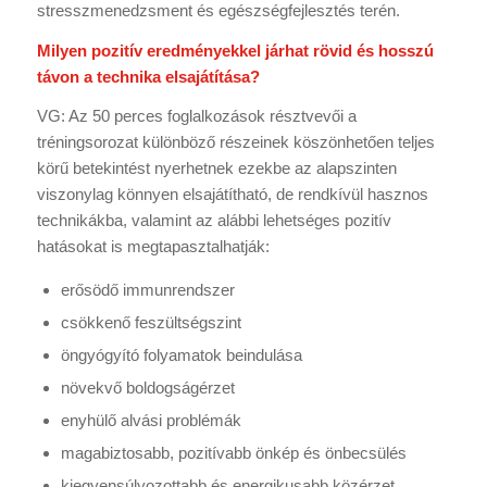
stresszmenedzsment és egészségfejlesztés terén.
Milyen pozitív eredményekkel járhat rövid és hosszú
távon a technika elsajátítása?
VG: Az 50 perces foglalkozások résztvevői a
tréningsorozat különböző részeinek köszönhetően teljes
körű betekintést nyerhetnek ezekbe az alapszinten
viszonylag könnyen elsajátítható, de rendkívül hasznos
technikákba, valamint az alábbi lehetséges pozitív
hatásokat is megtapasztalhatják:
erősödő immunrendszer
csökkenő feszültségszint
öngyógyító folyamatok beindulása
növekvő boldogságérzet
enyhülő alvási problémák
magabiztosabb, pozitívabb önkép és önbecsülés
kiegyensúlyozottabb és energikusabb közérzet