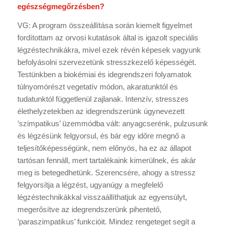
egészségmegőrzésben?
VG: A program összeállítása során kiemelt figyelmet
fordítottam az orvosi kutatások által is igazolt speciális
légzéstechnikákra, mivel ezek révén képesek vagyunk
befolyásolni szervezetünk stresszkezelő képességét.
Testünkben a biokémiai és idegrendszeri folyamatok
túlnyomórészt vegetatív módon, akaratunktól és
tudatunktól függetlenül zajlanak. Intenzív, stresszes
élethelyzetekben az idegrendszerünk úgynevezett
’szimpatikus’ üzemmódba vált: anyagcserénk, pulzusunk
és légzésünk felgyorsul, és bár egy időre megnő a
teljesítőképességünk, nem előnyös, ha ez az állapot
tartósan fennáll, mert tartalékaink kimerülnek, és akár
meg is betegedhetünk. Szerencsére, ahogy a stressz
felgyorsítja a légzést, ugyanúgy a megfelelő
légzéstechnikákkal visszaállíthatjuk az egyensúlyt,
megerősítve az idegrendszerünk pihentető,
’paraszimpatikus’ funkcióit. Mindez rengeteget segít a