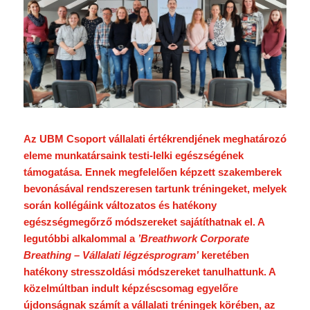
Az UBM Csoport vállalati értékrendjének meghatározó
eleme munkatársaink testi-lelki egészségének
támogatása. Ennek megfelelően képzett szakemberek
bevonásával rendszeresen tartunk tréningeket, melyek
során kollégáink változatos és hatékony
egészségmegőrző módszereket sajátíthatnak el. A
legutóbbi alkalommal a
’Breathwork Corporate
Breathing – Vállalati légzésprogram’
keretében
hatékony stresszoldási módszereket tanulhattunk. A
közelmúltban indult képzéscsomag egyelőre
újdonságnak számít a vállalati tréningek körében, az