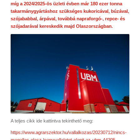
míg a 2024/2025-ös üzleti évben már 180 ezer tonna
takarmánygyártáshoz szükséges kukoricával, búzával,
szójababbal, árpával, továbbá napraforgó-, repce- és
szójadarával kereskedik majd Olaszországban.
A teljes cikk ide kattintva tekinthető meg:
https://www.agrarszektor.hu/vallalkozas/20230712/nincs-
megallas-olasz-leanyvallalatot-alapit-az-ubm-44305