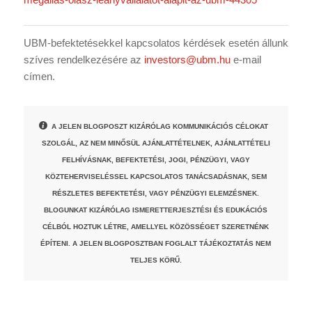
UBM-befektetésekkel kapcsolatos kérdések esetén állunk
szíves rendelkezésére az
investors@ubm.hu
e-mail
címen.
A JELEN BLOGPOSZT KIZÁRÓLAG KOMMUNIKÁCIÓS CÉLOKAT
SZOLGÁL, AZ NEM MINŐSÜL AJÁNLATTÉTELNEK, AJÁNLATTÉTELI
FELHÍVÁSNAK, BEFEKTETÉSI, JOGI, PÉNZÜGYI, VAGY
KÖZTEHERVISELÉSSEL KAPCSOLATOS TANÁCSADÁSNAK, SEM
RÉSZLETES BEFEKTETÉSI, VAGY PÉNZÜGYI ELEMZÉSNEK.
BLOGUNKAT KIZÁRÓLAG ISMERETTERJESZTÉSI ÉS EDUKÁCIÓS
CÉLBÓL HOZTUK LÉTRE, AMELLYEL KÖZÖSSÉGET SZERETNÉNK
ÉPÍTENI. A JELEN BLOGPOSZTBAN FOGLALT TÁJÉKOZTATÁS NEM
TELJES KÖRŰ.