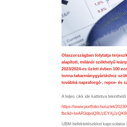
Olaszországban folytatja terjes
alapított, milánói székhelyű leányv
2023/2024-es üzleti évben 100 ez
tonna takarmánygyártáshoz szüks
továbbá napraforgó-, repce- és 
A teljes cikk ide kattintva tekinthet
https://www.portfolio.hu/uzlet/20
fbclid=IwAR3dpnQ8UzEYXjJzQ
UBM-befektetésekkel kapcsolatos k