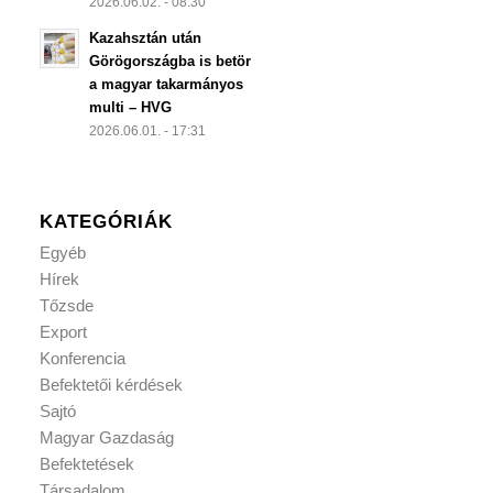
2026.06.02. - 08:30
Kazahsztán után
Görögországba is betör
a magyar takarmányos
multi – HVG
2026.06.01. - 17:31
KATEGÓRIÁK
Egyéb
Hírek
Tőzsde
Export
Konferencia
Befektetői kérdések
Sajtó
Magyar Gazdaság
Befektetések
Társadalom