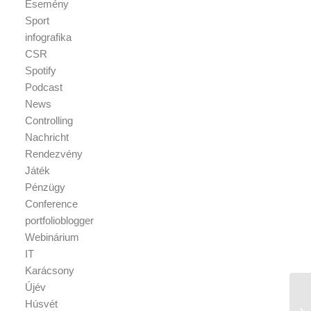
Esemény
Sport
infografika
CSR
Spotify
Podcast
News
Controlling
Nachricht
Rendezvény
Játék
Pénzügy
Conference
portfolioblogger
Webinárium
IT
Karácsony
Újév
Húsvét