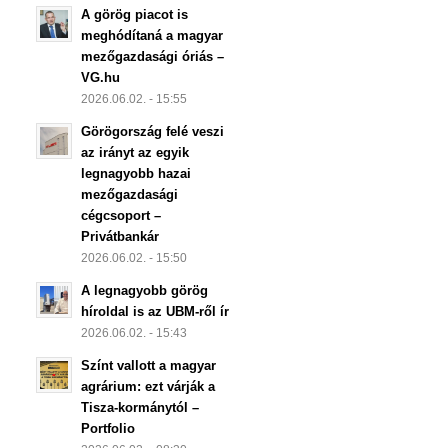
A görög piacot is
meghódítaná a magyar
mezőgazdasági óriás –
VG.hu
2026.06.02. - 15:55
Görögország felé veszi
az irányt az egyik
legnagyobb hazai
mezőgazdasági
cégcsoport –
Privátbankár
2026.06.02. - 15:50
A legnagyobb görög
híroldal is az UBM-ről ír
2026.06.02. - 15:43
Színt vallott a magyar
agrárium: ezt várják a
Tisza-kormánytól –
Portfolio