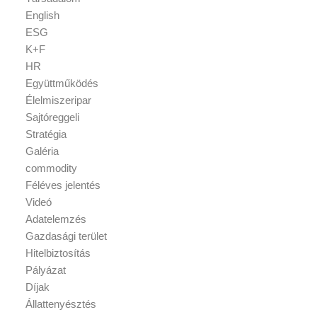
English
ESG
K+F
HR
Együttműködés
Élelmiszeripar
Sajtóreggeli
Stratégia
Galéria
commodity
Féléves jelentés
Videó
Adatelemzés
Gazdasági terület
Hitelbiztosítás
Pályázat
Díjak
Állattenyésztés