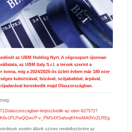
zkedését az UBM Holding Nyrt. A cégcsoport újonnan
állalata, az UBM Italy S.r.l. a tervek szerint a
er tonna, míg a 2024/2025-ös üzleti évben már 180 ezer
éges kukoricával, búzával, szójababbal, árpával,
szójadarával kereskedik majd Olaszországban.
ő meg:
230712/olaszorszagban-terjeszkedik-az-ubm-627571?
KBK6v1PLPwQQwcP-v_PMS4XSahuqKHrwMA0VsZLREg
érdések esetén állunk szíves rendelkezésére az