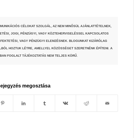
MUNIKÁCIÓS CÉLOKAT SZOLGÁL, AZ NEM MINŐSÜL AJÁNLATTÉTELNEK,
TETÉSI, JOGI, PÉNZÜGYI, VAGY KÖZTEHERVISELÉSSEL KAPCSOLATOS
FEKTETÉSI, VAGY PÉNZÜGYI ELEMZÉSNEK. BLOGUNKAT KIZÁRÓLAG
LBÓL HOZTUK LÉTRE, AMELLYEL KÖZÖSSÉGET SZERETNÉNK ÉPÍTENI. A
BAN FOGLALT TÁJÉKOZTATÁS NEM TELJES KÖRŰ.
ejegyzés megosztása