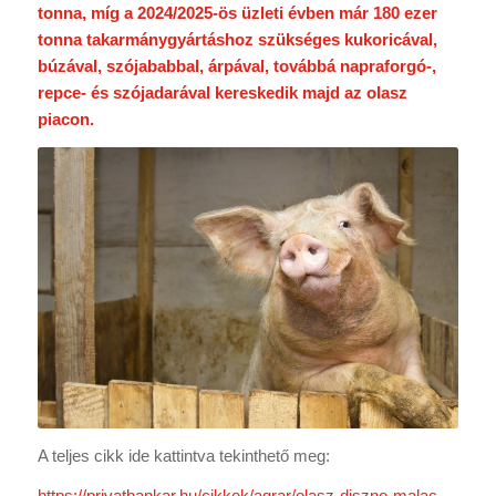
tonna, míg a 2024/2025-ös üzleti évben már 180 ezer
tonna takarmánygyártáshoz szükséges kukoricával,
búzával, szójababbal, árpával, továbbá napraforgó-,
repce- és szójadarával kereskedik majd az olasz
piacon.
A teljes cikk ide kattintva tekinthető meg:
https://privatbankar.hu/cikkek/agrar/olasz-diszno-malac-