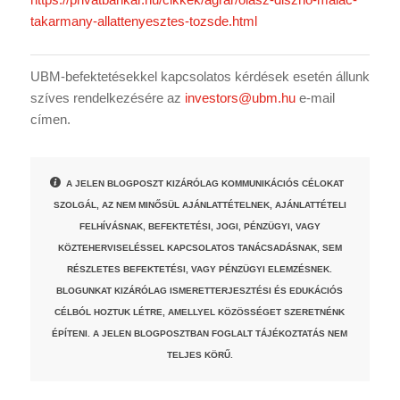
takarmany-allattenyesztes-tozsde.html
UBM-befektetésekkel kapcsolatos kérdések esetén állunk
szíves rendelkezésére az
investors@ubm.hu
e-mail
címen.
A JELEN BLOGPOSZT KIZÁRÓLAG KOMMUNIKÁCIÓS CÉLOKAT
SZOLGÁL, AZ NEM MINŐSÜL AJÁNLATTÉTELNEK, AJÁNLATTÉTELI
FELHÍVÁSNAK, BEFEKTETÉSI, JOGI, PÉNZÜGYI, VAGY
KÖZTEHERVISELÉSSEL KAPCSOLATOS TANÁCSADÁSNAK, SEM
RÉSZLETES BEFEKTETÉSI, VAGY PÉNZÜGYI ELEMZÉSNEK.
BLOGUNKAT KIZÁRÓLAG ISMERETTERJESZTÉSI ÉS EDUKÁCIÓS
CÉLBÓL HOZTUK LÉTRE, AMELLYEL KÖZÖSSÉGET SZERETNÉNK
ÉPÍTENI. A JELEN BLOGPOSZTBAN FOGLALT TÁJÉKOZTATÁS NEM
TELJES KÖRŰ.