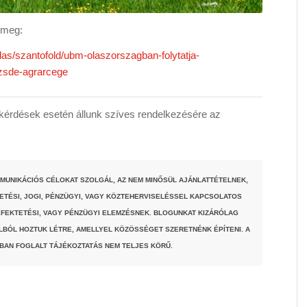
ő meg:
as/szantofold/ubm-olaszorszagban-folytatja-
ozsde-agrarcege
érdések esetén állunk szíves rendelkezésére az
MUNIKÁCIÓS CÉLOKAT SZOLGÁL, AZ NEM MINŐSÜL AJÁNLATTÉTELNEK,
TETÉSI, JOGI, PÉNZÜGYI, VAGY KÖZTEHERVISELÉSSEL KAPCSOLATOS
FEKTETÉSI, VAGY PÉNZÜGYI ELEMZÉSNEK. BLOGUNKAT KIZÁRÓLAG
LBÓL HOZTUK LÉTRE, AMELLYEL KÖZÖSSÉGET SZERETNÉNK ÉPÍTENI. A
BAN FOGLALT TÁJÉKOZTATÁS NEM TELJES KÖRŰ.