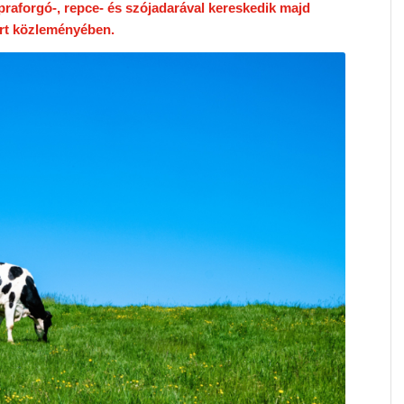
praforgó-, repce- és szójadarával kereskedik majd
ort közleményében.