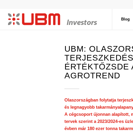
Blog
UBM: OLASZOR
TERJESZKEDÉS
ÉRTÉKTŐZSDE 
AGROTREND
Olaszországban folytatja terjes
és legnagyobb takarmányalapany
A
cégcsoport
újonnan alapított, m
tervek szerint a 2023/2024-es üzl
évben már 180 ezer tonna takarm