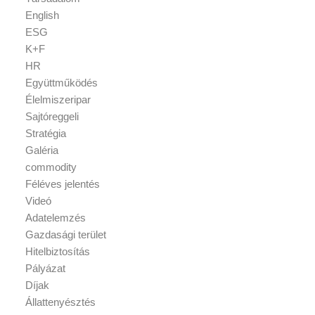
English
ESG
K+F
HR
Együttműködés
Élelmiszeripar
Sajtóreggeli
Stratégia
Galéria
commodity
Féléves jelentés
Videó
Adatelemzés
Gazdasági terület
Hitelbiztosítás
Pályázat
Díjak
Állattenyésztés