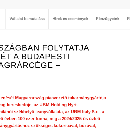
Vállalat bemutatása
Hírek és események
Pénzügyeink
R
SZÁGBAN FOLYTATJA
ÉT A BUDAPESTI
AGRÁRCÉGE –
zkedését Magyarország piacvezető takarmánygyártója
ag-kereskedője, az UBM Holding Nyrt.
ilánói székhelyű leányvállalata, az UBM Italy S.r.l. a
eti évben 100 ezer tonna, míg a 2024/2025-ös üzleti
ánygyártáshoz szükséges kukoricával, búzával,