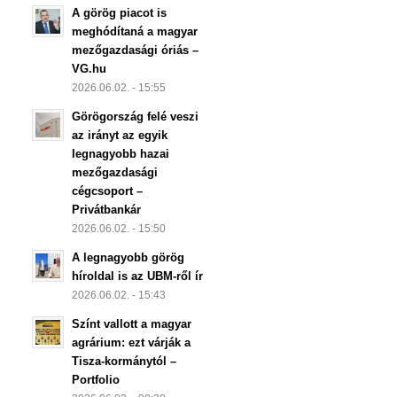
A görög piacot is
meghódítaná a magyar
mezőgazdasági óriás –
VG.hu
2026.06.02. - 15:55
Görögország felé veszi
az irányt az egyik
legnagyobb hazai
mezőgazdasági
cégcsoport –
Privátbankár
2026.06.02. - 15:50
A legnagyobb görög
híroldal is az UBM-ről ír
2026.06.02. - 15:43
Színt vallott a magyar
agrárium: ezt várják a
Tisza-kormánytól –
Portfolio