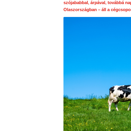
szójababbal, árpával, továbbá na
Olaszországban – áll a cégcsop