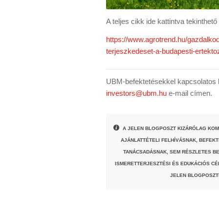
A teljes cikk ide kattintva tekinthet
https://www.agrotrend.hu/gazdalkod
terjeszkedeset-a-budapesti-ertekt
UBM-befektetésekkel kapcsolatos k
investors@ubm.hu
e-mail címen.
A JELEN BLOGPOSZT KIZÁRÓLAG KOM
AJÁNLATTÉTELI FELHÍVÁSNAK, BEFEK
TANÁCSADÁSNAK, SEM RÉSZLETES BE
ISMERETTERJESZTÉSI ÉS EDUKÁCIÓS CÉ
JELEN BLOGPOSZT