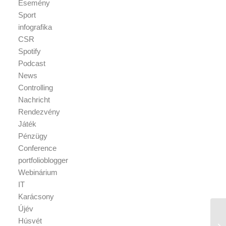
Esemény
Sport
infografika
CSR
Spotify
Podcast
News
Controlling
Nachricht
Rendezvény
Játék
Pénzügy
Conference
portfolioblogger
Webinárium
IT
Karácsony
Újév
Húsvét