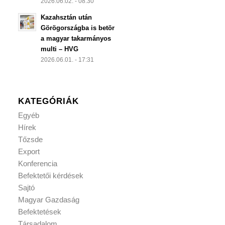
2026.06.02. - 08:30
Kazahsztán után
Görögországba is betör
a magyar takarmányos
multi – HVG
2026.06.01. - 17:31
KATEGÓRIÁK
Egyéb
Hírek
Tőzsde
Export
Konferencia
Befektetői kérdések
Sajtó
Magyar Gazdaság
Befektetések
Társadalom