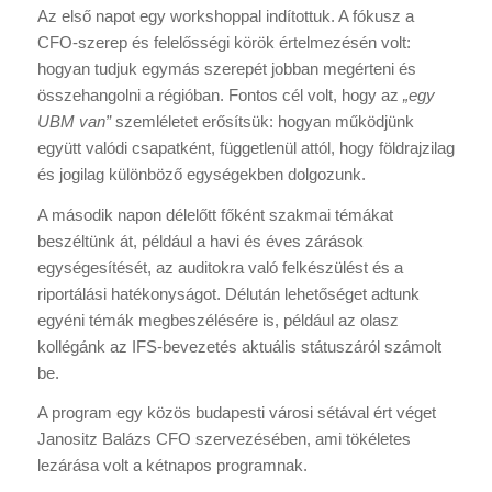
Az első napot egy workshoppal indítottuk. A fókusz a
CFO-szerep és felelősségi körök értelmezésén volt:
hogyan tudjuk egymás szerepét jobban megérteni és
összehangolni a régióban. Fontos cél volt, hogy az
„egy
UBM van”
szemléletet erősítsük: hogyan működjünk
együtt valódi csapatként, függetlenül attól, hogy földrajzilag
és jogilag különböző egységekben dolgozunk.
A második napon délelőtt főként szakmai témákat
beszéltünk át, például a havi és éves zárások
egységesítését, az auditokra való felkészülést és a
riportálási hatékonyságot. Délután lehetőséget adtunk
egyéni témák megbeszélésére is, például az olasz
kollégánk az IFS-bevezetés aktuális státuszáról számolt
be.
A program egy közös budapesti városi sétával ért véget
Janositz Balázs CFO szervezésében, ami tökéletes
lezárása volt a kétnapos programnak.