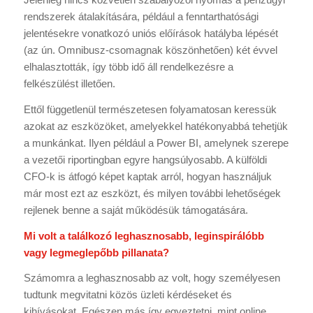
rendszerek átalakítására, például a fenntarthatósági
jelentésekre vonatkozó uniós előírások hatályba lépését
(az ún. Omnibusz-csomagnak köszönhetően) két évvel
elhalasztották, így több idő áll rendelkezésre a
felkészülést illetően.
Ettől függetlenül természetesen folyamatosan keressük
azokat az eszközöket, amelyekkel hatékonyabbá tehetjük
a munkánkat. Ilyen például a Power BI, amelynek szerepe
a vezetői riportingban egyre hangsúlyosabb. A külföldi
CFO-k is átfogó képet kaptak arról, hogyan használjuk
már most ezt az eszközt, és milyen további lehetőségek
rejlenek benne a saját működésük támogatására.
Mi volt a találkozó leghasznosabb, leginspirálóbb
vagy legmeglepőbb pillanata?
Számomra a leghasznosabb az volt, hogy személyesen
tudtunk megvitatni közös üzleti kérdéseket és
kihívásokat. Egészen más így egyeztetni, mint online.