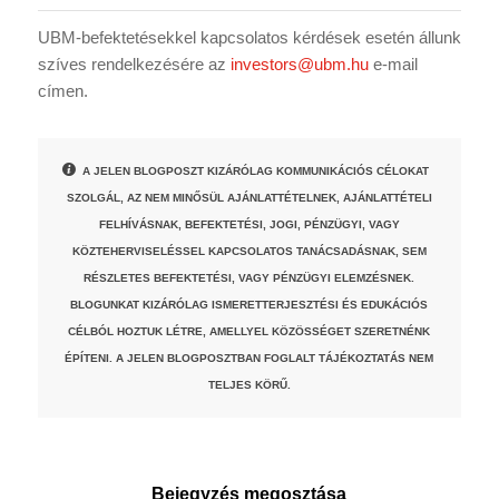
UBM-befektetésekkel kapcsolatos kérdések esetén állunk
szíves rendelkezésére az
investors@ubm.hu
e-mail
címen.
A JELEN BLOGPOSZT KIZÁRÓLAG KOMMUNIKÁCIÓS CÉLOKAT
SZOLGÁL, AZ NEM MINŐSÜL AJÁNLATTÉTELNEK, AJÁNLATTÉTELI
FELHÍVÁSNAK, BEFEKTETÉSI, JOGI, PÉNZÜGYI, VAGY
KÖZTEHERVISELÉSSEL KAPCSOLATOS TANÁCSADÁSNAK, SEM
RÉSZLETES BEFEKTETÉSI, VAGY PÉNZÜGYI ELEMZÉSNEK.
BLOGUNKAT KIZÁRÓLAG ISMERETTERJESZTÉSI ÉS EDUKÁCIÓS
CÉLBÓL HOZTUK LÉTRE, AMELLYEL KÖZÖSSÉGET SZERETNÉNK
ÉPÍTENI. A JELEN BLOGPOSZTBAN FOGLALT TÁJÉKOZTATÁS NEM
TELJES KÖRŰ.
Bejegyzés megosztása