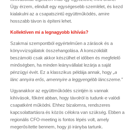
Úgy érzem, elindult egy egységesebb szemlélet, és kezd
kialakulni az a csapatszintű együttműködés, amire
hosszabb távon is építeni lehet.
Kollektíven mi a legnagyobb kihívás?
Szakmai szempontból egyértelműen a zárások és a
könyvvizsgálatok összehangolása. A konszolidált
beszámoló csak akkor készülhet el időben és megfelelő
minőségben, ha minden leányvállalat lezárja a saját
pénzügyi évét. Ez a klasszikus példája annak, hogy
„a
lánc annyira erős, amennyire a leggyengébb láncszeme.”
Ugyanakkor az együttműködés szintjén is vannak
kihívások, főként abban, hogy távolról is tudunk-e valódi
csapatként működni. Ehhez bizalomra, rendszeres
kapcsolattartásra és közös célokra van szükség. Ebben a
regionális CFO-meeting is fontos lépés volt, amely
megerősítette bennem, hogy jó irányba tartunk.