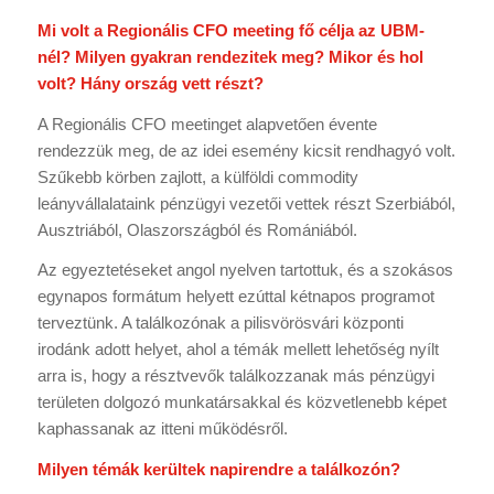
Mi volt a Regionális CFO meeting fő célja az UBM-
nél? Milyen gyakran rendezitek meg? Mikor és hol
volt? Hány ország vett részt?
A Regionális CFO meetinget alapvetően évente
rendezzük meg, de az idei esemény kicsit rendhagyó volt.
Szűkebb körben zajlott, a külföldi commodity
leányvállalataink pénzügyi vezetői vettek részt Szerbiából,
Ausztriából, Olaszországból és Romániából.
Az egyeztetéseket angol nyelven tartottuk, és a szokásos
egynapos formátum helyett ezúttal kétnapos programot
terveztünk. A találkozónak a pilisvörösvári központi
irodánk adott helyet, ahol a témák mellett lehetőség nyílt
arra is, hogy a résztvevők találkozzanak más pénzügyi
területen dolgozó munkatársakkal és közvetlenebb képet
kaphassanak az itteni működésről.
Milyen témák kerültek napirendre a találkozón?