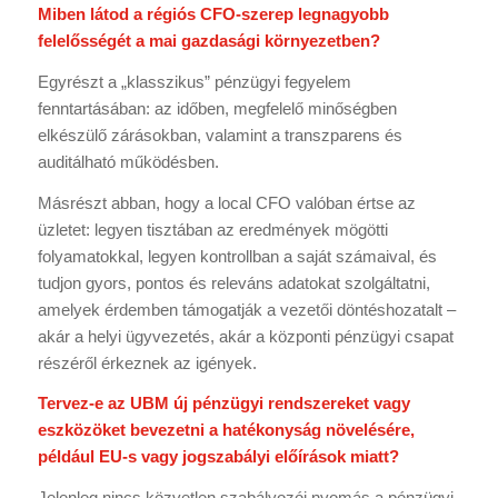
Miben látod a régiós CFO-szerep legnagyobb
felelősségét a mai gazdasági környezetben?
Egyrészt a „klasszikus” pénzügyi fegyelem
fenntartásában: az időben, megfelelő minőségben
elkészülő zárásokban, valamint a transzparens és
auditálható működésben.
Másrészt abban, hogy a local CFO valóban értse az
üzletet: legyen tisztában az eredmények mögötti
folyamatokkal, legyen kontrollban a saját számaival, és
tudjon gyors, pontos és releváns adatokat szolgáltatni,
amelyek érdemben támogatják a vezetői döntéshozatalt –
akár a helyi ügyvezetés, akár a központi pénzügyi csapat
részéről érkeznek az igények.
Tervez-e az UBM új pénzügyi rendszereket vagy
eszközöket bevezetni a hatékonyság növelésére,
például EU-s vagy jogszabályi előírások miatt?
Jelenleg nincs közvetlen szabályozói nyomás a pénzügyi