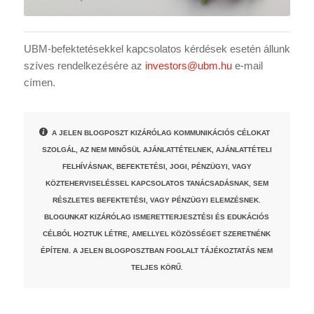
UBM-befektetésekkel kapcsolatos kérdések esetén állunk
szíves rendelkezésére az
investors@ubm.hu
e-mail
címen.
A JELEN BLOGPOSZT KIZÁRÓLAG KOMMUNIKÁCIÓS CÉLOKAT
SZOLGÁL, AZ NEM MINŐSÜL AJÁNLATTÉTELNEK, AJÁNLATTÉTELI
FELHÍVÁSNAK, BEFEKTETÉSI, JOGI, PÉNZÜGYI, VAGY
KÖZTEHERVISELÉSSEL KAPCSOLATOS TANÁCSADÁSNAK, SEM
RÉSZLETES BEFEKTETÉSI, VAGY PÉNZÜGYI ELEMZÉSNEK.
BLOGUNKAT KIZÁRÓLAG ISMERETTERJESZTÉSI ÉS EDUKÁCIÓS
CÉLBÓL HOZTUK LÉTRE, AMELLYEL KÖZÖSSÉGET SZERETNÉNK
ÉPÍTENI. A JELEN BLOGPOSZTBAN FOGLALT TÁJÉKOZTATÁS NEM
TELJES KÖRŰ.