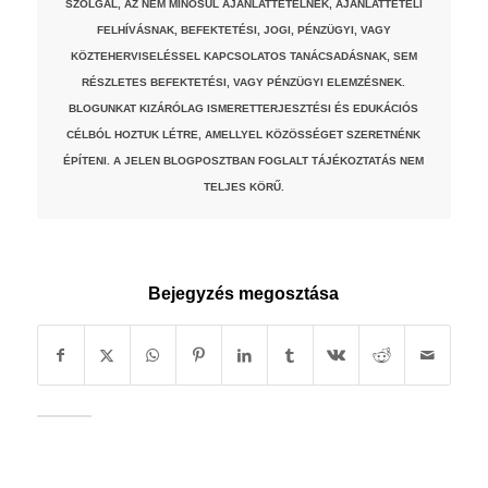
SZOLGÁL, AZ NEM MINŐSÜL AJÁNLATTÉTELNEK, AJÁNLATTÉTELI
FELHÍVÁSNAK, BEFEKTETÉSI, JOGI, PÉNZÜGYI, VAGY
KÖZTEHERVISELÉSSEL KAPCSOLATOS TANÁCSADÁSNAK, SEM
RÉSZLETES BEFEKTETÉSI, VAGY PÉNZÜGYI ELEMZÉSNEK.
BLOGUNKAT KIZÁRÓLAG ISMERETTERJESZTÉSI ÉS EDUKÁCIÓS
CÉLBÓL HOZTUK LÉTRE, AMELLYEL KÖZÖSSÉGET SZERETNÉNK
ÉPÍTENI. A JELEN BLOGPOSZTBAN FOGLALT TÁJÉKOZTATÁS NEM
TELJES KÖRŰ.
Bejegyzés megosztása