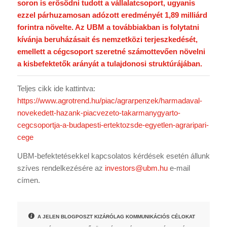
soron is erősödni tudott a vállalatcsoport, ugyanis
ezzel párhuzamosan adózott eredményét 1,89 milliárd
forintra növelte. Az UBM a továbbiakban is folytatni
kívánja beruházásait és nemzetközi terjeszkedését,
emellett a cégcsoport szeretné számottevően növelni
a kisbefektetők arányát a tulajdonosi struktúrájában.
Teljes cikk ide kattintva:
https://www.agrotrend.hu/piac/agrarpenzek/harmadaval-
novekedett-hazank-piacvezeto-takarmanygyarto-
cegcsoportja-a-budapesti-ertektozsde-egyetlen-agraripari-
cege
UBM-befektetésekkel kapcsolatos kérdések esetén állunk
szíves rendelkezésére az
investors@ubm.hu
e-mail
címen.
A JELEN BLOGPOSZT KIZÁRÓLAG KOMMUNIKÁCIÓS CÉLOKAT