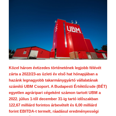
Közel három évtizedes történetének legjobb félévét
zárta a 2022/23-as üzleti év első hat hónapjában a
hazánk legnagyobb takarmánygyártó vállalatának
számító UBM Csoport. A Budapesti Értéktőzsde (BÉT)
egyetlen agráripari cégeként számon tartott UBM a
2022. július 1-től december 31-ig tartó időszakban
122,67 milliárd forintos árbevételt és 6,00 milliárd
forint EBITDA-t termelt, ráadásul eredményességi