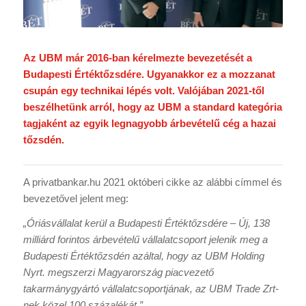
Az UBM már 2016-ban kérelmezte bevezetését a
Budapesti Értéktőzsdére. Ugyanakkor ez a mozzanat
csupán egy technikai lépés volt. Valójában 2021-től
beszélhetünk arról, hogy az UBM a standard kategória
tagjaként az egyik legnagyobb árbevételű cég a hazai
tőzsdén.
A privatbankar.hu 2021 októberi cikke az alábbi címmel és
bevezetővel jelent meg:
„Óriásvállalat kerül a Budapesti Értéktőzsdére
–
Új, 138
milliárd forintos árbevételű vállalatcsoport jelenik meg a
Budapesti Értéktőzsdén azáltal, hogy az UBM Holding
Nyrt. megszerzi Magyarország piacvezető
takarmánygyártó vállalatcsoportjának, az UBM Trade Zrt-
nek közel 100 százalékát.”