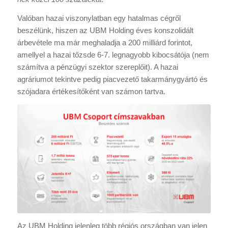
Valóban hazai viszonylatban egy hatalmas cégről
beszélünk, hiszen az UBM Holding éves konszolidált
árbevétele ma már meghaladja a 200 milliárd forintot,
amellyel a hazai tőzsde 6-7. legnagyobb kibocsátója (nem
számítva a pénzügyi szektor szereplőit). A hazai
agráriumot tekintve pedig piacvezető takarmánygyártó és
szójadara értékesítőként van számon tartva.
Az UBM Holding jelenleg több régiós országban van jelen