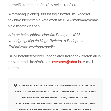
termelő üzemekkel és képviseleti irodákkal.
A társaság jelenleg 388 főt foglalkoztat, működését
tekintve kiemelten elkötelezett az ESG-szabványoknak
való megfelelésben.
A fotón balról jobbra: Horváth Péter, az UBM
vezérigazgatója és Végh Richárd, a Budapesti
Értéktőzsde vezérigazgatója.
UBM-befektetésekkel kapcsolatos kérdések esetén állunk
szíves rendelkezésére az
investors@ubm.hu
e-mail
címen.
A JELEN BLOGPOSZT KIZÁRÓLAG KOMMUNIKÁCIÓS CÉLOKAT
SZOLGÁL, AZ NEM MINŐSÜL AJÁNLATTÉTELNEK, AJÁNLATTÉTELI
FELHÍVÁSNAK, BEFEKTETÉSI, JOGI, PÉNZÜGYI, VAGY
KÖZTEHERVISELÉSSEL KAPCSOLATOS TANÁCSADÁSNAK, SEM
RÉSZLETES BEFEKTETÉSI, VAGY PÉNZÜGYI ELEMZÉSNEK.