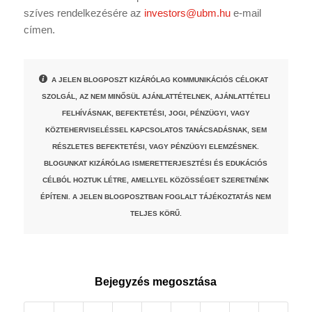
szíves rendelkezésére az
investors@ubm.hu
e-mail
címen.
A JELEN BLOGPOSZT KIZÁRÓLAG KOMMUNIKÁCIÓS CÉLOKAT
SZOLGÁL, AZ NEM MINŐSÜL AJÁNLATTÉTELNEK, AJÁNLATTÉTELI
FELHÍVÁSNAK, BEFEKTETÉSI, JOGI, PÉNZÜGYI, VAGY
KÖZTEHERVISELÉSSEL KAPCSOLATOS TANÁCSADÁSNAK, SEM
RÉSZLETES BEFEKTETÉSI, VAGY PÉNZÜGYI ELEMZÉSNEK.
BLOGUNKAT KIZÁRÓLAG ISMERETTERJESZTÉSI ÉS EDUKÁCIÓS
CÉLBÓL HOZTUK LÉTRE, AMELLYEL KÖZÖSSÉGET SZERETNÉNK
ÉPÍTENI. A JELEN BLOGPOSZTBAN FOGLALT TÁJÉKOZTATÁS NEM
TELJES KÖRŰ.
Bejegyzés megosztása