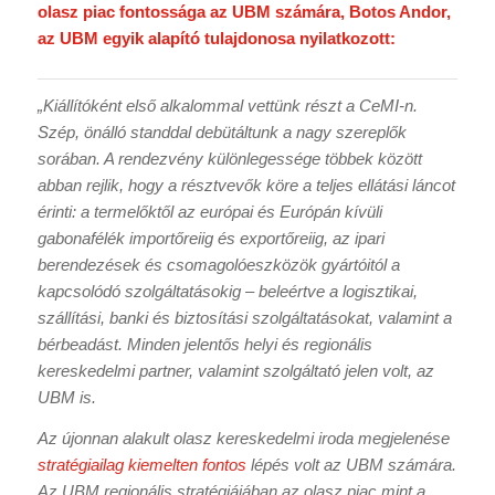
olasz piac fontossága az UBM számára, Botos Andor,
az UBM egyik alapító tulajdonosa nyilatkozott:
„Kiállítóként első alkalommal vettünk részt a CeMI-n.
Szép, önálló standdal debütáltunk a nagy szereplők
sorában. A rendezvény különlegessége többek között
abban rejlik, hogy a résztvevők köre a teljes ellátási láncot
érinti: a termelőktől az európai és Európán kívüli
gabonafélék importőreiig és exportőreiig, az ipari
berendezések és csomagolóeszközök gyártóitól a
kapcsolódó szolgáltatásokig – beleértve a logisztikai,
szállítási, banki és biztosítási szolgáltatásokat, valamint a
bérbeadást. Minden jelentős helyi és regionális
kereskedelmi partner, valamint szolgáltató jelen volt, az
UBM is.
Az újonnan alakult olasz kereskedelmi iroda megjelenése
stratégiailag kiemelten fontos
lépés volt az UBM számára.
Az UBM regionális stratégiájában az olasz piac mint a