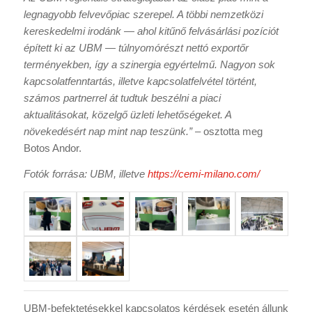
legnagyobb felvevőpiac szerepel. A többi nemzetközi
kereskedelmi irodánk — ahol kitűnő felvásárlási pozíciót
épített ki az UBM — túlnyomórészt nettó exportőr
terményekben, így a szinergia egyértelmű. Nagyon sok
kapcsolatfenntartás, illetve kapcsolatfelvétel történt,
számos partnerrel át tudtuk beszélni a piaci
aktualitásokat, közelgő üzleti lehetőségeket. A
növekedésért nap mint nap teszünk.”
– osztotta meg
Botos Andor.
Fotók forrása: UBM, illetve
https://cemi-milano.com/
UBM-befektetésekkel kapcsolatos kérdések esetén állunk