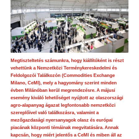
Megtiszteltetés számunkra, hogy kiállítóként is részt
vehettünk a Nemzetközi Terménykereskedelmi és
Feldolgozói Találkozón (Commodities Exchange
Milano, CeMI), mely a hagyomány szerint minden
évben Milánóban kerül megrendezésre. A májusi
esemény kiváló lehetőséget nyújtott az olaszországi
agro-alapanyag ágazat legfontosabb nemzetközi
szereplőivel való találkozásra, valamint a
mezőgazdasági nyersanyagok olasz és európai
piacának központi témáinak megvitatására. Annak
kapcsán, hogy miért jelentős a CeMI és miben áll az