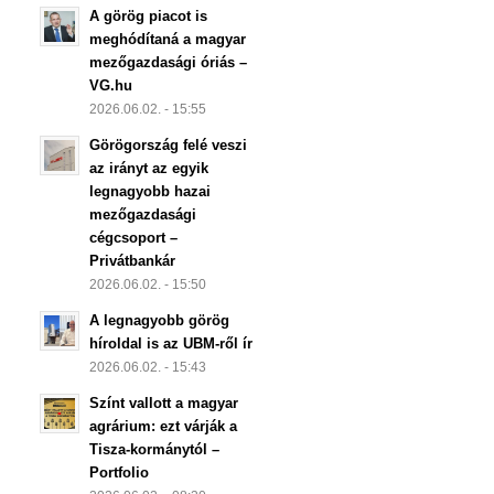
A görög piacot is
meghódítaná a magyar
mezőgazdasági óriás –
VG.hu
2026.06.02. - 15:55
Görögország felé veszi
az irányt az egyik
legnagyobb hazai
mezőgazdasági
cégcsoport –
Privátbankár
2026.06.02. - 15:50
A legnagyobb görög
híroldal is az UBM-ről ír
2026.06.02. - 15:43
Színt vallott a magyar
agrárium: ezt várják a
Tisza-kormánytól –
Portfolio