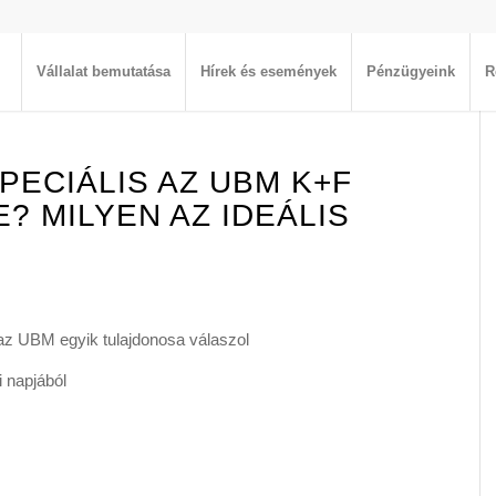
Vállalat bemutatása
Hírek és események
Pénzügyeink
R
SPECIÁLIS AZ UBM K+F
 MILYEN AZ IDEÁLIS
az UBM egyik tulajdonosa válaszol
 napjából