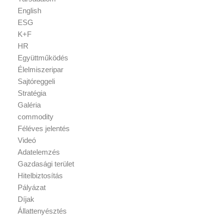
English
ESG
K+F
HR
Együttműködés
Élelmiszeripar
Sajtóreggeli
Stratégia
Galéria
commodity
Féléves jelentés
Videó
Adatelemzés
Gazdasági terület
Hitelbiztosítás
Pályázat
Díjak
Állattenyésztés