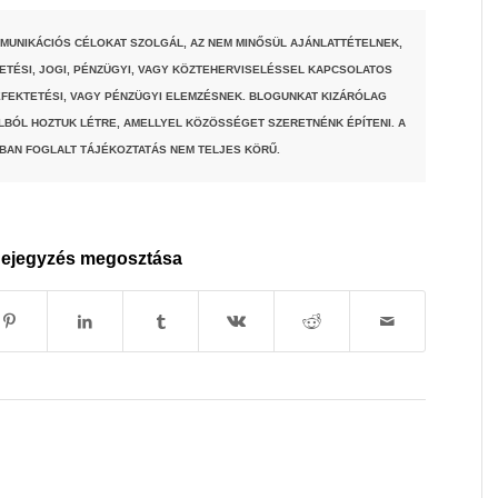
MUNIKÁCIÓS CÉLOKAT SZOLGÁL, AZ NEM MINŐSÜL AJÁNLATTÉTELNEK,
TETÉSI, JOGI, PÉNZÜGYI, VAGY KÖZTEHERVISELÉSSEL KAPCSOLATOS
FEKTETÉSI, VAGY PÉNZÜGYI ELEMZÉSNEK. BLOGUNKAT KIZÁRÓLAG
LBÓL HOZTUK LÉTRE, AMELLYEL KÖZÖSSÉGET SZERETNÉNK ÉPÍTENI. A
BAN FOGLALT TÁJÉKOZTATÁS NEM TELJES KÖRŰ.
ejegyzés megosztása