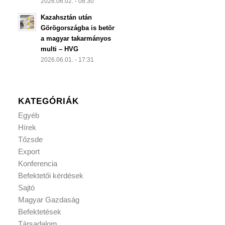
2026.06.02. - 08:30
Kazahsztán után
Görögországba is betör
a magyar takarmányos
multi – HVG
2026.06.01. - 17:31
KATEGÓRIÁK
Egyéb
Hírek
Tőzsde
Export
Konferencia
Befektetői kérdések
Sajtó
Magyar Gazdaság
Befektetések
Társadalom