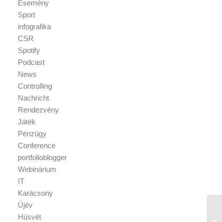
Esemény
Sport
infografika
CSR
Spotify
Podcast
News
Controlling
Nachricht
Rendezvény
Játék
Pénzügy
Conference
portfolioblogger
Webinárium
IT
Karácsony
Újév
Húsvét