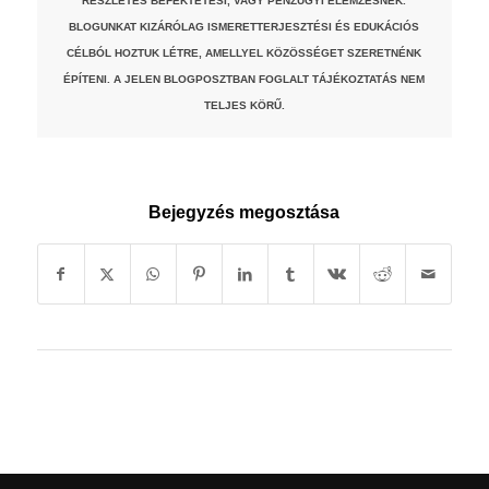
RÉSZLETES BEFEKTETÉSI, VAGY PÉNZÜGYI ELEMZÉSNEK.
BLOGUNKAT KIZÁRÓLAG ISMERETTERJESZTÉSI ÉS EDUKÁCIÓS
CÉLBÓL HOZTUK LÉTRE, AMELLYEL KÖZÖSSÉGET SZERETNÉNK
ÉPÍTENI. A JELEN BLOGPOSZTBAN FOGLALT TÁJÉKOZTATÁS NEM
TELJES KÖRŰ.
Bejegyzés megosztása