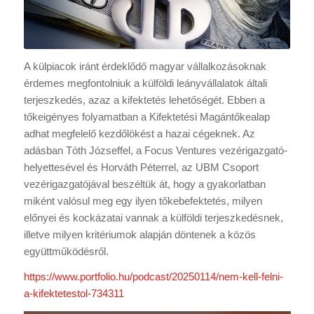
A külpiacok iránt érdeklődő magyar vállalkozásoknak
érdemes megfontolniuk a külföldi leányvállalatok általi
terjeszkedés, azaz a kifektetés lehetőségét. Ebben a
tőkeigényes folyamatban a Kifektetési Magántőkealap
adhat megfelelő kezdőlökést a hazai cégeknek. Az
adásban Tóth Józseffel, a Focus Ventures vezérigazgató-
helyettesével és Horváth Péterrel, az UBM Csoport
vezérigazgatójával beszéltük át, hogy a gyakorlatban
miként valósul meg egy ilyen tőkebefektetés, milyen
előnyei és kockázatai vannak a külföldi terjeszkedésnek,
illetve milyen kritériumok alapján döntenek a közös
együttműködésről.
https://www.portfolio.hu/podcast/20250114/nem-kell-felni-
a-kifektetestol-734311