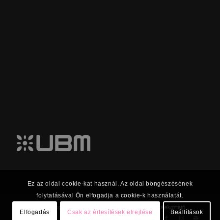
Ez az oldal cookie-kat használ. Az oldal böngészésének
folytatásával Ön elfogadja a cookie-k használatát.
© 2023 UBM Csoport Befektetői kapcsolatok |
Adatkezelési tájékoztató
Elfogadás
Csak az értesítések elrejtése
Beállítások