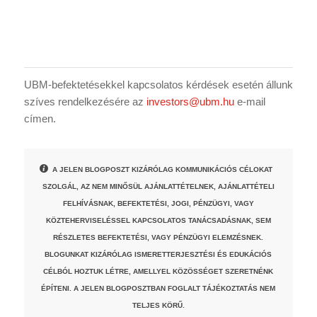
UBM-befektetésekkel kapcsolatos kérdések esetén állunk
szíves rendelkezésére az
investors@ubm.hu
e-mail
címen.
A JELEN BLOGPOSZT KIZÁRÓLAG KOMMUNIKÁCIÓS CÉLOKAT
SZOLGÁL, AZ NEM MINŐSÜL AJÁNLATTÉTELNEK, AJÁNLATTÉTELI
FELHÍVÁSNAK, BEFEKTETÉSI, JOGI, PÉNZÜGYI, VAGY
KÖZTEHERVISELÉSSEL KAPCSOLATOS TANÁCSADÁSNAK, SEM
RÉSZLETES BEFEKTETÉSI, VAGY PÉNZÜGYI ELEMZÉSNEK.
BLOGUNKAT KIZÁRÓLAG ISMERETTERJESZTÉSI ÉS EDUKÁCIÓS
CÉLBÓL HOZTUK LÉTRE, AMELLYEL KÖZÖSSÉGET SZERETNÉNK
ÉPÍTENI. A JELEN BLOGPOSZTBAN FOGLALT TÁJÉKOZTATÁS NEM
TELJES KÖRŰ.