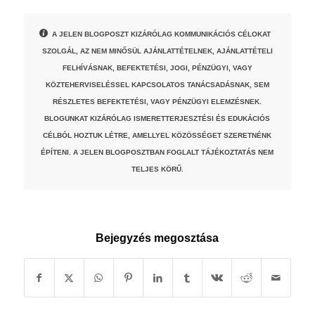
A JELEN BLOGPOSZT KIZÁRÓLAG KOMMUNIKÁCIÓS CÉLOKAT
SZOLGÁL, AZ NEM MINŐSÜL AJÁNLATTÉTELNEK, AJÁNLATTÉTELI
FELHÍVÁSNAK, BEFEKTETÉSI, JOGI, PÉNZÜGYI, VAGY
KÖZTEHERVISELÉSSEL KAPCSOLATOS TANÁCSADÁSNAK, SEM
RÉSZLETES BEFEKTETÉSI, VAGY PÉNZÜGYI ELEMZÉSNEK.
BLOGUNKAT KIZÁRÓLAG ISMERETTERJESZTÉSI ÉS EDUKÁCIÓS
CÉLBÓL HOZTUK LÉTRE, AMELLYEL KÖZÖSSÉGET SZERETNÉNK
ÉPÍTENI. A JELEN BLOGPOSZTBAN FOGLALT TÁJÉKOZTATÁS NEM
TELJES KÖRŰ.
Bejegyzés megosztása