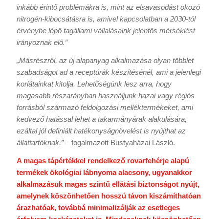
inkább érintő problémákra is, mint az elsavasodást okozó
nitrogén-kibocsátásra is, amivel kapcsolatban a 2030-tól
érvénybe lépő tagállami vállalásaink jelentős mérséklést
irányoznak elő.”
„Másrészről, az új alapanyag alkalmazása olyan többlet
szabadságot ad a receptúrák készítésénél, ami a jelenlegi
korlátainkat kitolja. Lehetőségünk lesz arra, hogy
magasabb részarányban használjunk hazai vagy régiós
forrásból származó feldolgozási melléktermékeket, ami
kedvező hatással lehet a takarmányárak alakulására,
ezáltal
jól definiált hatékonyságnövelést is nyújthat az
állattartóknak.”
– fogalmazott Bustyaházai László.
A magas tápértékkel rendelkező rovarfehérje alapú
termékek ökológiai lábnyoma alacsony, ugyanakkor
alkalmazásuk magas szintű ellátási biztonságot nyújt,
amelynek köszönhetően hosszú távon kiszámíthatóan
árazhatóak, továbbá minimalizálják az esetleges