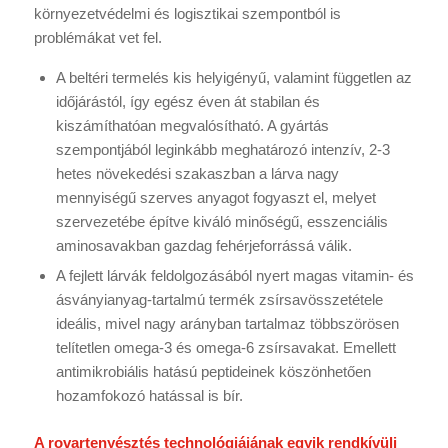
környezetvédelmi és logisztikai szempontból is
problémákat vet fel.
A beltéri termelés kis helyigényű, valamint független az
időjárástól, így egész éven át stabilan és
kiszámíthatóan megvalósítható. A gyártás
szempontjából leginkább meghatározó intenzív, 2-3
hetes növekedési szakaszban a lárva nagy
mennyiségű szerves anyagot fogyaszt el, melyet
szervezetébe építve kiváló minőségű, esszenciális
aminosavakban gazdag fehérjeforrássá válik.
A fejlett lárvák feldolgozásából nyert magas vitamin- és
ásványianyag-tartalmú termék zsírsavösszetétele
ideális, mivel nagy arányban tartalmaz többszörösen
telítetlen omega-3 és omega-6 zsírsavakat. Emellett
antimikrobiális hatású peptideinek köszönhetően
hozamfokozó hatással is bír.
A rovartenyésztés technológiájának egyik rendkívüli