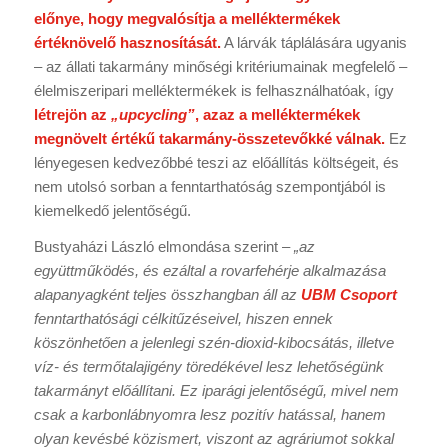
előnye, hogy megvalósítja a melléktermékek
értéknövelő hasznosítását.
A lárvák táplálására ugyanis
– az állati takarmány minőségi kritériumainak megfelelő –
élelmiszeripari melléktermékek is felhasználhatóak, így
létrejön az
„upcycling”
, azaz a melléktermékek
megnövelt értékű takarmány-összetevőkké válnak.
Ez
lényegesen kedvezőbbé teszi az előállítás költségeit, és
nem utolsó sorban a fenntarthatóság szempontjából is
kiemelkedő jelentőségű.
Bustyaházi László elmondása szerint –
„az
együttműködés, és ezáltal a rovarfehérje alkalmazása
alapanyagként teljes összhangban áll az
UBM Csoport
fenntarthatósági célkitűzéseivel, hiszen ennek
köszönhetően a jelenlegi szén-dioxid-kibocsátás, illetve
víz- és termőtalajigény töredékével lesz lehetőségünk
takarmányt előállítani.
Ez iparági jelentőségű, mivel nem
csak a karbonlábnyomra lesz pozitív hatással, hanem
olyan kevésbé közismert, viszont az agráriumot sokkal