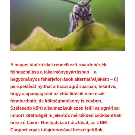
A magas tápértékkel rendelkező rovarfehérjék
felhasználása a takarmánygyártásban
–
a
hagyományos fehérjeforrások alternatívájaként
–
új
perspektívát nyithat a hazai agráriparban, tekintve,
hogy alapanyagként az előállításuk nem csak
fenntartható, de
költséghatékony
is egyben.
Szélesebb körű alkalmazásuk ezen felül az agráripar
import kitettségét is jelentős mértékben csökkentheti
hosszú távon. Bustyaházai Lászlóval, az UBM
Csoport egyik tulajdonosával beszélgettünk.