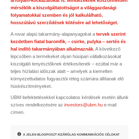
árfolyam-kockázatokat is. Mindezeknek köszönhetően
mérséklik a kiszolgáltatottságot a világgazdasági
folyamatokkal szemben és jól kalkulálható,
hosszútávú szerződések kötésére ad lehetőséget.
A rovar alapú takarmány-alapanyagokat a
tervek szerint
kezdetben fiatal baromfik, – csirke, pulyka – sertés és
hal indító takarmányában alkalmaznák.
A következő
lépcsőben a termékeket olyan húsipari vállalkozásokat
kiszolgáló tenyésztőknek értékesítenék – ezúttal már a
teljes hízlalási időszak alatt – amelyek a kiemelten
környezettudatos fogyasztói réteg számára állítanak elő
húskészítményeket.
UBM-befektetésekkel kapcsolatos kérdések esetén állunk
szíves rendelkezésére az
investors@ubm.hu
e-mail
címen.
A JELEN BLOGPOSZT KIZÁRÓLAG KOMMUNIKÁCIÓS CÉLOKAT