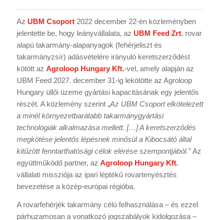
Az
UBM Csoport
2022 december 22-én közleményben
jelentette be, hogy leányvállalata, az
UBM Feed Zrt.
rovar
alapú takarmány-alapanyagok (fehérjeliszt és
takarmányzsír) adásvételére irányuló keretszerződést
kötött az
Agroloop Hungary Kft.
-vel, amely alapján az
UBM Feed 2027. december 31-ig lekötötte az Agroloop
Hungary üllői üzeme gyártási kapacitásának egy jelentős
részét. A közlemény szerint „
Az UBM Csoport elkötelezett
a minél környezetbarátabb takarmánygyártási
technológiák alkalmazása mellett. […] A keretszerződés
megkötése jelentős lépésnek minősül a Kibocsátó által
kitűzött fenntarthatósági célok elérése szempontjából.”
Az
együttműködő partner, az
Agroloop Hungary Kft.
vállalati missziója az ipari léptékű rovartenyésztés
bevezetése a közép-európai régióba.
A rovarfehérjék takarmány célú felhasználása – és ezzel
párhuzamosan a vonatkozó jogszabályok kidolgozása –