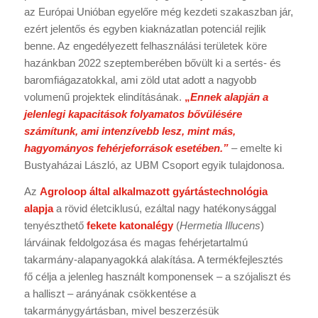
az Európai Unióban egyelőre még kezdeti szakaszban jár,
ezért jelentős és egyben kiaknázatlan potenciál rejlik
benne. Az engedélyezett felhasználási területek köre
hazánkban 2022 szeptemberében bővült ki a sertés- és
baromfiágazatokkal, ami zöld utat adott a nagyobb
volumenű projektek elindításának.
„
Ennek alapján a
jelenlegi kapacitások folyamatos bővülésére
számítunk, ami intenzívebb lesz, mint más,
hagyományos fehérjeforrások esetében.”
– emelte ki
Bustyaházai László, az UBM Csoport egyik tulajdonosa.
Az
Agroloop által alkalmazott gyártástechnológia
alapja
a rövid életciklusú, ezáltal nagy hatékonysággal
tenyészthető
fekete katonalégy
(
Hermetia Illucens
)
lárváinak feldolgozása és magas fehérjetartalmú
takarmány-alapanyagokká alakítása. A termékfejlesztés
fő célja a jelenleg használt komponensek – a szójaliszt és
a halliszt – arányának csökkentése a
takarmánygyártásban, mivel beszerzésük