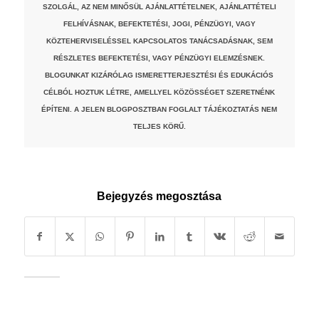
SZOLGÁL, AZ NEM MINŐSÜL AJÁNLATTÉTELNEK, AJÁNLATTÉTELI
FELHÍVÁSNAK, BEFEKTETÉSI, JOGI, PÉNZÜGYI, VAGY
KÖZTEHERVISELÉSSEL KAPCSOLATOS TANÁCSADÁSNAK, SEM
RÉSZLETES BEFEKTETÉSI, VAGY PÉNZÜGYI ELEMZÉSNEK.
BLOGUNKAT KIZÁRÓLAG ISMERETTERJESZTÉSI ÉS EDUKÁCIÓS
CÉLBÓL HOZTUK LÉTRE, AMELLYEL KÖZÖSSÉGET SZERETNÉNK
ÉPÍTENI. A JELEN BLOGPOSZTBAN FOGLALT TÁJÉKOZTATÁS NEM
TELJES KÖRŰ.
Bejegyzés megosztása