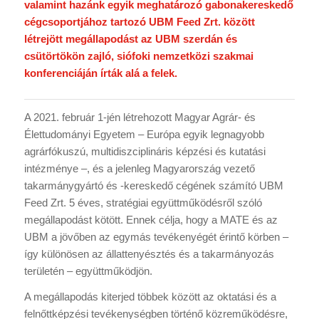
valamint hazánk egyik meghatározó gabonakereskedő
cégcsoportjához tartozó UBM Feed Zrt. között
létrejött megállapodást az UBM szerdán és
csütörtökön zajló, siófoki nemzetközi szakmai
konferenciáján írták alá a felek.
A 2021. február 1-jén létrehozott Magyar Agrár- és
Élettudományi Egyetem – Európa egyik legnagyobb
agrárfókuszú, multidiszciplináris képzési és kutatási
intézménye –, és a jelenleg Magyarország vezető
takarmánygyártó és -kereskedő cégének számító UBM
Feed Zrt. 5 éves, stratégiai együttműködésről szóló
megállapodást kötött. Ennek célja, hogy a MATE és az
UBM a jövőben az egymás tevékenyégét érintő körben –
így különösen az állattenyésztés és a takarmányozás
területén – együttműködjön.
A megállapodás kiterjed többek között az oktatási és a
felnőttképzési tevékenységben történő közreműködésre,