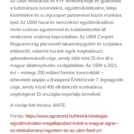
Az UBM innovációs és K+F tevékenysége és gyakorlata
a tudományos ismeretekre, együttműködésekre, telepi
kísérletekre és a cégcsoport partnereivel közös munkára
épül. Az UBM hazai és nemzetközi együttműködései
révén számos egyetemmel és kutatóintézettel áll
rendszeres szakmai kapcsolatban. Az UBM Csoport
Magyarország piacvezető takarmánygyártó és szójadara
értékesítő, valamint hazánk egyik meghatározó
gabonakereskedő cége, amely több mint 25 éve áll a
magyar állattenyésztés szolgálatában. Az UBM a 2021.
évi – mintegy 200 milliárd forintos konszolidált –
árbevétele alapján a Budapesti Értéktőzsde 7. legnagyobb
cége, amely közel 400 elkötelezett munkatársa
segítségével 15 országba exportálja termékeit.
A címlap fotó forrása: MATE.
Forrás:
https://www.agrotrend.hu/hireink/strategiai-
egyuttmukodesi-megallapodast-kotott-a-magyar-agrar–
es-elettudomanyi-egyetem-es-az-ubm-feed-zrt