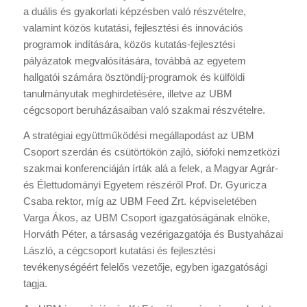
a duális és gyakorlati képzésben való részvételre,
valamint közös kutatási, fejlesztési és innovációs
programok indítására, közös kutatás-fejlesztési
pályázatok megvalósítására, továbbá az egyetem
hallgatói számára ösztöndíj-programok és külföldi
tanulmányutak meghirdetésére, illetve az UBM
cégcsoport beruházásaiban való szakmai részvételre.
A stratégiai együttműködési megállapodást az UBM
Csoport szerdán és csütörtökön zajló, siófoki nemzetközi
szakmai konferenciáján írták alá a felek, a Magyar Agrár-
és Élettudományi Egyetem részéről Prof. Dr. Gyuricza
Csaba rektor, míg az UBM Feed Zrt. képviseletében
Varga Ákos, az UBM Csoport igazgatóságának elnöke,
Horváth Péter, a társaság vezérigazgatója és Bustyaházai
László, a cégcsoport kutatási és fejlesztési
tevékenységéért felelős vezetője, egyben igazgatósági
tagja.