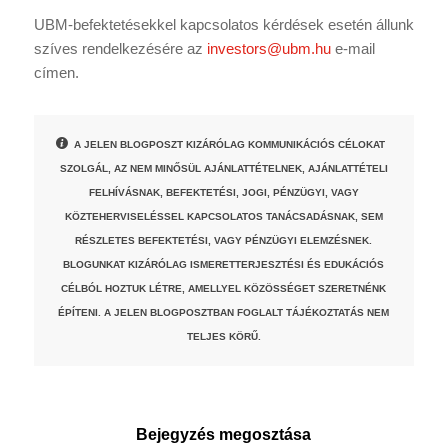
UBM-befektetésekkel kapcsolatos kérdések esetén állunk
szíves rendelkezésére az
investors@ubm.hu
e-mail
címen.
A JELEN BLOGPOSZT KIZÁRÓLAG KOMMUNIKÁCIÓS CÉLOKAT
SZOLGÁL, AZ NEM MINŐSÜL AJÁNLATTÉTELNEK, AJÁNLATTÉTELI
FELHÍVÁSNAK, BEFEKTETÉSI, JOGI, PÉNZÜGYI, VAGY
KÖZTEHERVISELÉSSEL KAPCSOLATOS TANÁCSADÁSNAK, SEM
RÉSZLETES BEFEKTETÉSI, VAGY PÉNZÜGYI ELEMZÉSNEK.
BLOGUNKAT KIZÁRÓLAG ISMERETTERJESZTÉSI ÉS EDUKÁCIÓS
CÉLBÓL HOZTUK LÉTRE, AMELLYEL KÖZÖSSÉGET SZERETNÉNK
ÉPÍTENI. A JELEN BLOGPOSZTBAN FOGLALT TÁJÉKOZTATÁS NEM
TELJES KÖRŰ.
Bejegyzés megosztása