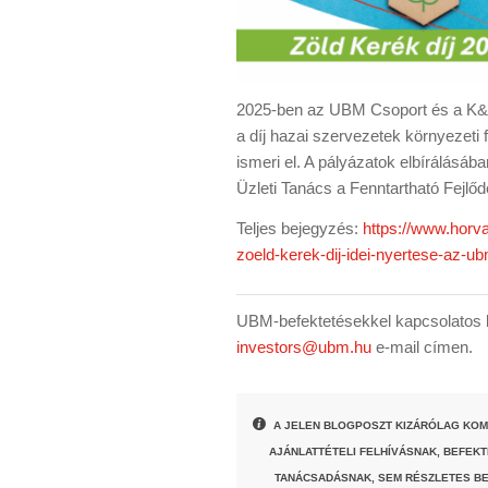
2025-ben az UBM Csoport és a K&H 
a díj hazai szervezetek környezeti 
ismeri el. A pályázatok elbírálásá
Üzleti Tanács a Fenntartható Fejlőd
Teljes bejegyzés:
https://www.horva
zoeld-kerek-dij-idei-nyertese-az-u
UBM-befektetésekkel kapcsolatos k
investors@ubm.hu
e-mail címen.
A JELEN BLOGPOSZT KIZÁRÓLAG KOM
AJÁNLATTÉTELI FELHÍVÁSNAK, BEFEK
TANÁCSADÁSNAK, SEM RÉSZLETES BE