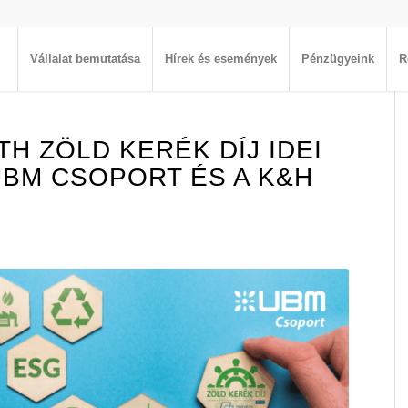
Vállalat bemutatása
Hírek és események
Pénzügyeink
R
TH ZÖLD KERÉK DÍJ IDEI
UBM CSOPORT ÉS A K&H