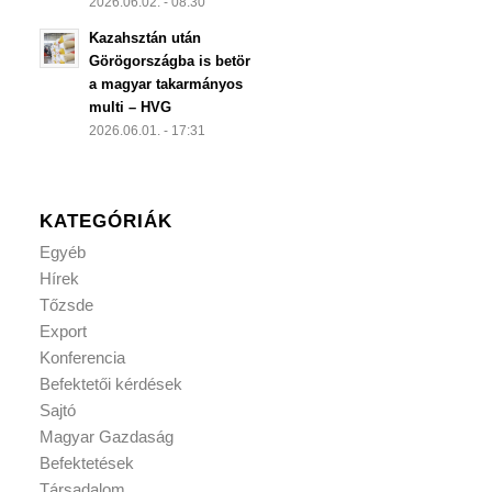
2026.06.02. - 08:30
Kazahsztán után
Görögországba is betör
a magyar takarmányos
multi – HVG
2026.06.01. - 17:31
KATEGÓRIÁK
Egyéb
Hírek
Tőzsde
Export
Konferencia
Befektetői kérdések
Sajtó
Magyar Gazdaság
Befektetések
Társadalom