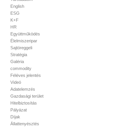
English
ESG
K+F
HR
Együttműködés
Élelmiszeripar
Sajtóreggeli
Stratégia
Galéria
commodity
Féléves jelentés
Videó
Adatelemzés
Gazdasági terület
Hitelbiztosítás
Pályázat
Díjak
Állattenyésztés