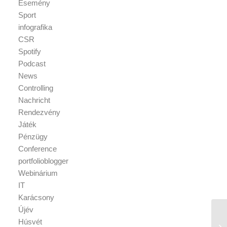
Esemény
Sport
infografika
CSR
Spotify
Podcast
News
Controlling
Nachricht
Rendezvény
Játék
Pénzügy
Conference
portfolioblogger
Webinárium
IT
Karácsony
Újév
Húsvét