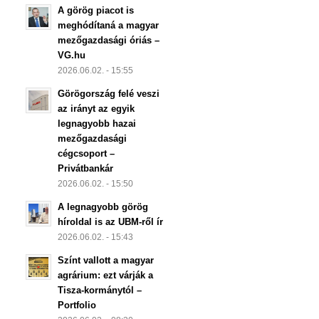
A görög piacot is
meghódítaná a magyar
mezőgazdasági óriás –
VG.hu
2026.06.02. - 15:55
Görögország felé veszi
az irányt az egyik
legnagyobb hazai
mezőgazdasági
cégcsoport –
Privátbankár
2026.06.02. - 15:50
A legnagyobb görög
híroldal is az UBM-ről ír
2026.06.02. - 15:43
Színt vallott a magyar
agrárium: ezt várják a
Tisza-kormánytól –
Portfolio