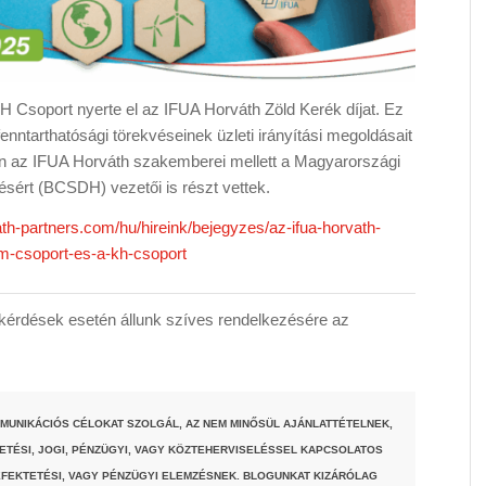
Csoport nyerte el az IFUA Horváth Zöld Kerék díjat. Ez
fenntarthatósági törekvéseinek üzleti irányítási megoldásait
ban az IFUA Horváth szakemberei mellett a Magyarországi
ésért (BCSDH) vezetői is részt vettek.
th-partners.com/hu/hireink/bejegyzes/az-ifua-horvath-
bm-csoport-es-a-kh-csoport
érdések esetén állunk szíves rendelkezésére az
MUNIKÁCIÓS CÉLOKAT SZOLGÁL, AZ NEM MINŐSÜL AJÁNLATTÉTELNEK,
TETÉSI, JOGI, PÉNZÜGYI, VAGY KÖZTEHERVISELÉSSEL KAPCSOLATOS
FEKTETÉSI, VAGY PÉNZÜGYI ELEMZÉSNEK. BLOGUNKAT KIZÁRÓLAG