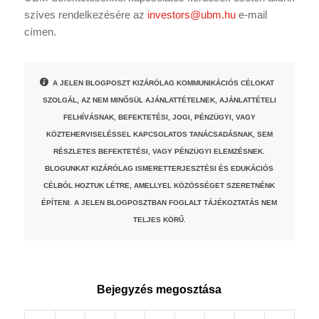
szíves rendelkezésére az
investors@ubm.hu
e-mail
címen.
A JELEN BLOGPOSZT KIZÁRÓLAG KOMMUNIKÁCIÓS CÉLOKAT
SZOLGÁL, AZ NEM MINŐSÜL AJÁNLATTÉTELNEK, AJÁNLATTÉTELI
FELHÍVÁSNAK, BEFEKTETÉSI, JOGI, PÉNZÜGYI, VAGY
KÖZTEHERVISELÉSSEL KAPCSOLATOS TANÁCSADÁSNAK, SEM
RÉSZLETES BEFEKTETÉSI, VAGY PÉNZÜGYI ELEMZÉSNEK.
BLOGUNKAT KIZÁRÓLAG ISMERETTERJESZTÉSI ÉS EDUKÁCIÓS
CÉLBÓL HOZTUK LÉTRE, AMELLYEL KÖZÖSSÉGET SZERETNÉNK
ÉPÍTENI. A JELEN BLOGPOSZTBAN FOGLALT TÁJÉKOZTATÁS NEM
TELJES KÖRŰ.
Bejegyzés megosztása