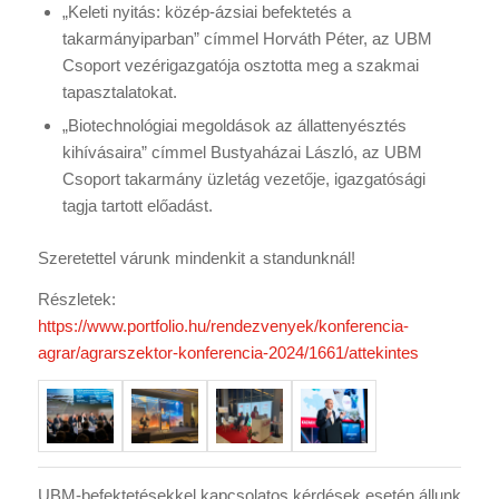
„Keleti nyitás: közép-ázsiai befektetés a
takarmányiparban” címmel Horváth Péter, az UBM
Csoport vezérigazgatója osztotta meg a szakmai
tapasztalatokat.
„Biotechnológiai megoldások az állattenyésztés
kihívásaira” címmel Bustyaházai László, az UBM
Csoport takarmány üzletág vezetője, igazgatósági
tagja tartott előadást.
Szeretettel várunk mindenkit a standunknál!
Részletek:
https://www.portfolio.hu/rendezvenyek/konferencia-
agrar/agrarszektor-konferencia-2024/1661/attekintes
UBM-befektetésekkel kapcsolatos kérdések esetén állunk