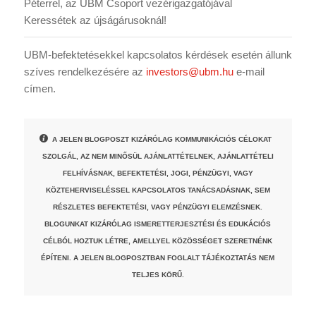
Péterrel, az UBM Csoport vezérigazgatójával
Keressétek az újságárusoknál!
UBM-befektetésekkel kapcsolatos kérdések esetén állunk
szíves rendelkezésére az
investors@ubm.hu
e-mail
címen.
A JELEN BLOGPOSZT KIZÁRÓLAG KOMMUNIKÁCIÓS CÉLOKAT
SZOLGÁL, AZ NEM MINŐSÜL AJÁNLATTÉTELNEK, AJÁNLATTÉTELI
FELHÍVÁSNAK, BEFEKTETÉSI, JOGI, PÉNZÜGYI, VAGY
KÖZTEHERVISELÉSSEL KAPCSOLATOS TANÁCSADÁSNAK, SEM
RÉSZLETES BEFEKTETÉSI, VAGY PÉNZÜGYI ELEMZÉSNEK.
BLOGUNKAT KIZÁRÓLAG ISMERETTERJESZTÉSI ÉS EDUKÁCIÓS
CÉLBÓL HOZTUK LÉTRE, AMELLYEL KÖZÖSSÉGET SZERETNÉNK
ÉPÍTENI. A JELEN BLOGPOSZTBAN FOGLALT TÁJÉKOZTATÁS NEM
TELJES KÖRŰ.