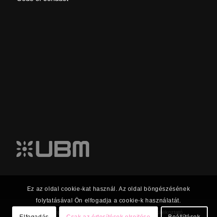
Ez az oldal cookie-kat használ. Az oldal böngészésének
folytatásával Ön elfogadja a cookie-k használatát.
© 2023 UBM Csoport Befektetői kapcsolatok |
Adatkezelési tájékoztató
Elfogadás
Csak az értesítések elrejtése
Beállítások