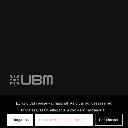
Ez az oldal cookie-kat használ. Az oldal böngészésének
folytatásával Ön elfogadja a cookie-k használatát.
© 2023 UBM Csoport Befektetői kapcsolatok |
Adatkezelési tájékoztató
Elfogadás
Csak az értesítések elrejtése
Beállítások