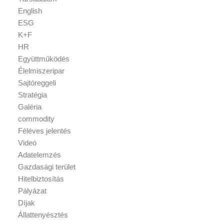
English
ESG
K+F
HR
Együttműködés
Élelmiszeripar
Sajtóreggeli
Stratégia
Galéria
commodity
Féléves jelentés
Videó
Adatelemzés
Gazdasági terület
Hitelbiztosítás
Pályázat
Díjak
Állattenyésztés