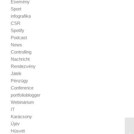
Esemény
Sport
infografika
CSR
Spotify
Podcast
News
Controlling
Nachricht
Rendezvény
Játék
Pénzügy
Conference
portfolioblogger
Webinárium
IT
Karácsony
Újév
Húsvét
Fe