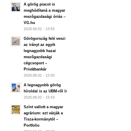
A görög piacot is
meghódítaná a magyar
mezőgazdasági óriás –
VG.hu
2026.06.02. - 15:55
Görögország felé veszi
az irányt az egyik
legnagyobb hazai
mezőgazdasági
cégcsoport –
Privátbankár
2026.06.02. - 15:50
A legnagyobb görög
híroldal is az UBM-ről ír
2026.06.02. - 15:43
Színt vallott a magyar
agrárium: ezt várják a
Tisza-kormánytól –
Portfolio