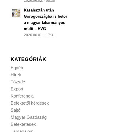
2026.06.02. - 08:30
Kazahsztán után
Görögországba is betör
a magyar takarmányos
multi – HVG
2026.06.01. - 17:31
KATEGÓRIÁK
Egyéb
Hírek
Tőzsde
Export
Konferencia
Befektetői kérdések
Sajtó
Magyar Gazdaság
Befektetések
Társadalom