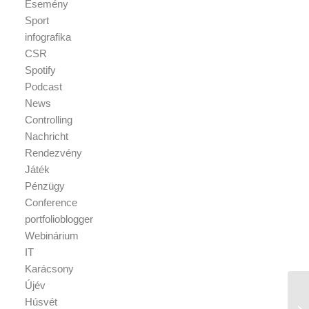
Esemény
Sport
infografika
CSR
Spotify
Podcast
News
Controlling
Nachricht
Rendezvény
Játék
Pénzügy
Conference
portfolioblogger
Webinárium
IT
Karácsony
Újév
Húsvét
Ig