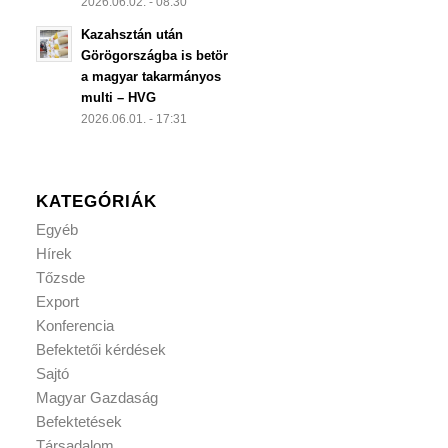
2026.06.02. - 08:30
Kazahsztán után
Görögországba is betör
a magyar takarmányos
multi – HVG
2026.06.01. - 17:31
KATEGÓRIÁK
Egyéb
Hírek
Tőzsde
Export
Konferencia
Befektetői kérdések
Sajtó
Magyar Gazdaság
Befektetések
Társadalom