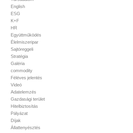
English
ESG
K+F
HR
Együttműködés
Élelmiszeripar
Sajtóreggeli
Stratégia
Galéria
commodity
Féléves jelentés
Videó
Adatelemzés
Gazdasági terület
Hitelbiztosítás
Pályázat
Díjak
Állattenyésztés