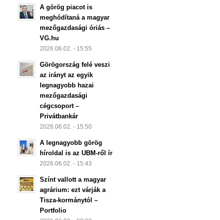
A görög piacot is
meghódítaná a magyar
mezőgazdasági óriás –
VG.hu
2026.06.02. - 15:55
Görögország felé veszi
az irányt az egyik
legnagyobb hazai
mezőgazdasági
cégcsoport –
Privátbankár
2026.06.02. - 15:50
A legnagyobb görög
híroldal is az UBM-ről ír
2026.06.02. - 15:43
Színt vallott a magyar
agrárium: ezt várják a
Tisza-kormánytól –
Portfolio