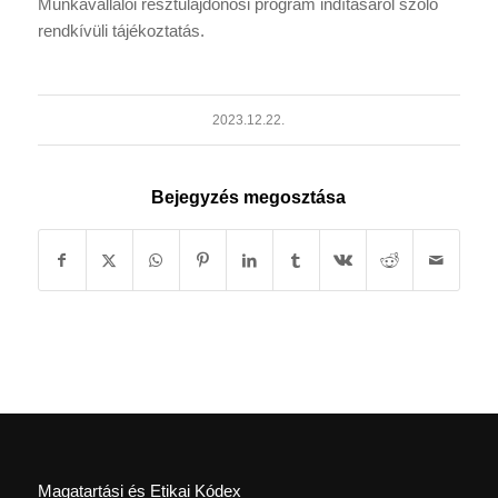
Munkavállalói résztulajdonosi program indításáról szóló
rendkívüli tájékoztatás.
2023.12.22.
Bejegyzés megosztása
Magatartási és Etikai Kódex