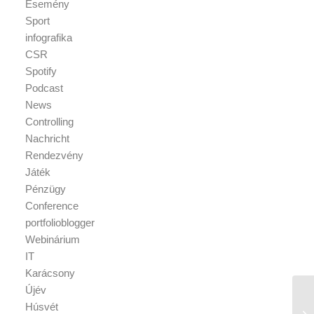
Esemény
Sport
infografika
CSR
Spotify
Podcast
News
Controlling
Nachricht
Rendezvény
Játék
Pénzügy
Conference
portfolioblogger
Webinárium
IT
Karácsony
Újév
Húsvét
Fe