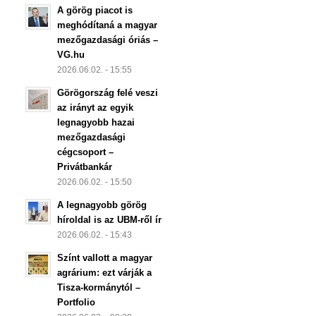
A görög piacot is
meghódítaná a magyar
mezőgazdasági óriás –
VG.hu
2026.06.02. - 15:55
Görögország felé veszi
az irányt az egyik
legnagyobb hazai
mezőgazdasági
cégcsoport –
Privátbankár
2026.06.02. - 15:50
A legnagyobb görög
híroldal is az UBM-ről ír
2026.06.02. - 15:43
Színt vallott a magyar
agrárium: ezt várják a
Tisza-kormánytól –
Portfolio