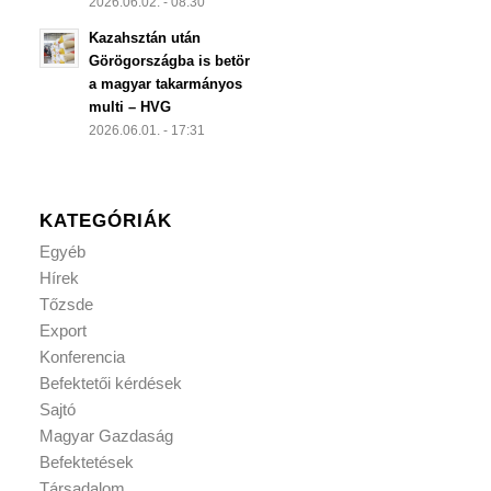
2026.06.02. - 08:30
Kazahsztán után
Görögországba is betör
a magyar takarmányos
multi – HVG
2026.06.01. - 17:31
KATEGÓRIÁK
Egyéb
Hírek
Tőzsde
Export
Konferencia
Befektetői kérdések
Sajtó
Magyar Gazdaság
Befektetések
Társadalom