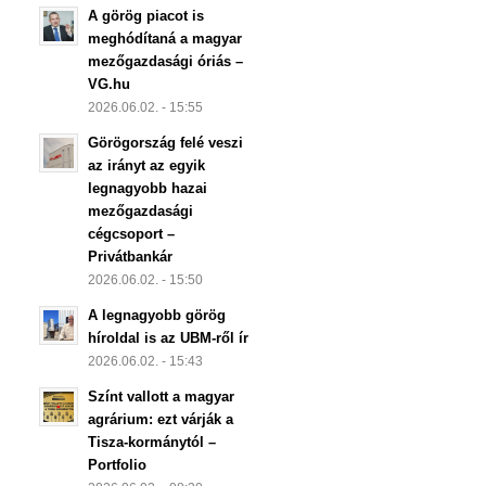
A görög piacot is
meghódítaná a magyar
mezőgazdasági óriás –
VG.hu
2026.06.02. - 15:55
Görögország felé veszi
az irányt az egyik
legnagyobb hazai
mezőgazdasági
cégcsoport –
Privátbankár
2026.06.02. - 15:50
A legnagyobb görög
híroldal is az UBM-ről ír
2026.06.02. - 15:43
Színt vallott a magyar
agrárium: ezt várják a
Tisza-kormánytól –
Portfolio