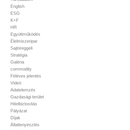
English
ESG
K+F
HR
Együttműködés
Élelmiszeripar
Sajtóreggeli
Stratégia
Galéria
commodity
Féléves jelentés
Videó
Adatelemzés
Gazdasági terület
Hitelbiztosítás
Pályázat
Díjak
Állattenyésztés