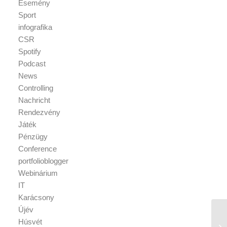
Esemény
Sport
infografika
CSR
Spotify
Podcast
News
Controlling
Nachricht
Rendezvény
Játék
Pénzügy
Conference
portfolioblogger
Webinárium
IT
Karácsony
Újév
Húsvét
Sz